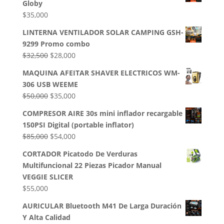
Globy
$
35,000
LINTERNA VENTILADOR SOLAR CAMPING GSH-
9299 Promo combo
El
El
$
32,500
$
28,000
precio
precio
MAQUINA AFEITAR SHAVER ELECTRICOS WM-
original
actual
306 USB WEEME
era:
es:
El
El
$
50,000
$
35,000
$32,500.
$28,000.
precio
precio
COMPRESOR AIRE 30s mini inflador recargable
original
actual
150PSI Digital (portable inflator)
era:
es:
El
El
$
85,000
$
54,000
$50,000.
$35,000.
precio
precio
CORTADOR Picatodo De Verduras
original
actual
Multifuncional 22 Piezas Picador Manual
era:
es:
VEGGIE SLICER
$85,000.
$54,000.
$
55,000
AURICULAR Bluetooth M41 De Larga Duración
Y Alta Calidad