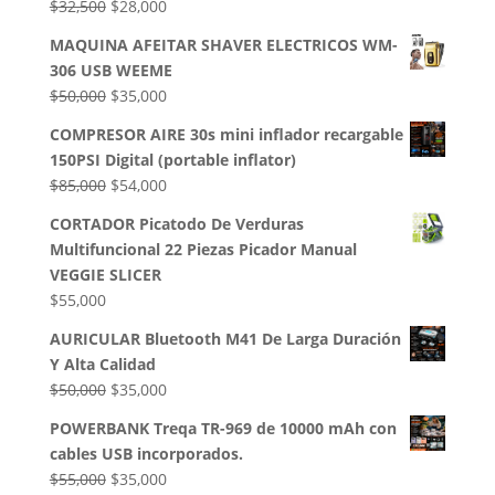
El
El
$
32,500
$
28,000
precio
precio
MAQUINA AFEITAR SHAVER ELECTRICOS WM-
original
actual
306 USB WEEME
era:
es:
El
El
$
50,000
$
35,000
$32,500.
$28,000.
precio
precio
COMPRESOR AIRE 30s mini inflador recargable
original
actual
150PSI Digital (portable inflator)
era:
es:
El
El
$
85,000
$
54,000
$50,000.
$35,000.
precio
precio
CORTADOR Picatodo De Verduras
original
actual
Multifuncional 22 Piezas Picador Manual
era:
es:
VEGGIE SLICER
$85,000.
$54,000.
$
55,000
AURICULAR Bluetooth M41 De Larga Duración
Y Alta Calidad
El
El
$
50,000
$
35,000
precio
precio
POWERBANK Treqa TR-969 de 10000 mAh con
original
actual
cables USB incorporados.
era:
es:
El
El
$
55,000
$
35,000
$50,000.
$35,000.