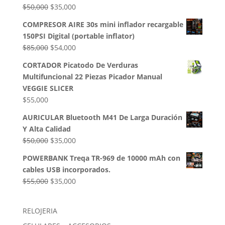
era:
es:
El
El
$
50,000
$
35,000
$32,500.
$28,000.
precio
precio
COMPRESOR AIRE 30s mini inflador recargable
original
actual
150PSI Digital (portable inflator)
era:
es:
El
El
$
85,000
$
54,000
$50,000.
$35,000.
precio
precio
CORTADOR Picatodo De Verduras
original
actual
Multifuncional 22 Piezas Picador Manual
era:
es:
VEGGIE SLICER
$85,000.
$54,000.
$
55,000
AURICULAR Bluetooth M41 De Larga Duración
Y Alta Calidad
El
El
$
50,000
$
35,000
precio
precio
POWERBANK Treqa TR-969 de 10000 mAh con
original
actual
cables USB incorporados.
era:
es:
El
El
$
55,000
$
35,000
$50,000.
$35,000.
precio
precio
original
actual
RELOJERIA
era:
es: