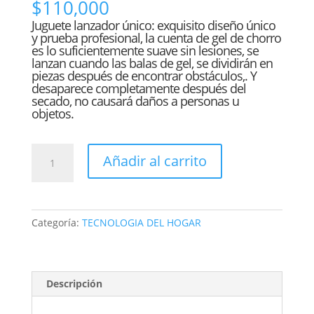
$
110,000
Juguete lanzador único: exquisito diseño único
y prueba profesional, la cuenta de gel de chorro
es lo suficientemente suave sin lesiones, se
lanzan cuando las balas de gel, se dividirán en
piezas después de encontrar obstáculos,. Y
desaparece completamente después del
secado, no causará daños a personas u
objetos.
JUGUETE
Añadir al carrito
LANZA
HIDROGEL
mp-
5
Categoría:
TECNOLOGIA DEL HOGAR
electric
mini
shot
M249
Descripción
COLOR
cantidad