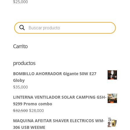
$
25,000
Búsqueda
de
productos
Carrito
productos
BOMBILLO AHORRADOR Gigante 50W E27
Globy
$
35,000
LINTERNA VENTILADOR SOLAR CAMPING GSH-
9299 Promo combo
El
El
$
32,500
$
28,000
precio
precio
MAQUINA AFEITAR SHAVER ELECTRICOS WM-
original
actual
306 USB WEEME