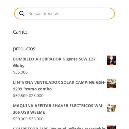
Búsqueda
de
productos
Carrito
productos
BOMBILLO AHORRADOR Gigante 50W E27
Globy
$
35,000
LINTERNA VENTILADOR SOLAR CAMPING GSH-
9299 Promo combo
El
El
$
32,500
$
28,000
precio
precio
MAQUINA AFEITAR SHAVER ELECTRICOS WM-
original
actual
306 USB WEEME
era:
es:
El
El
$
50,000
$
35,000
$32,500.
$28,000.
precio
precio
COMPRESOR AIRE 30s mini inflador recargable