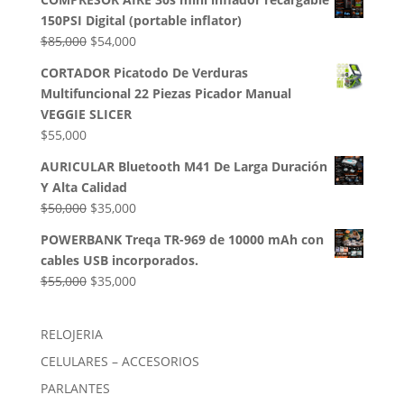
original
actual
150PSI Digital (portable inflator)
era:
es:
El
El
$
85,000
$
54,000
$50,000.
$35,000.
precio
precio
CORTADOR Picatodo De Verduras
original
actual
Multifuncional 22 Piezas Picador Manual
era:
es:
VEGGIE SLICER
$85,000.
$54,000.
$
55,000
AURICULAR Bluetooth M41 De Larga Duración
Y Alta Calidad
El
El
$
50,000
$
35,000
precio
precio
POWERBANK Treqa TR-969 de 10000 mAh con
original
actual
cables USB incorporados.
era:
es:
El
El
$
55,000
$
35,000
$50,000.
$35,000.
precio
precio
original
actual
RELOJERIA
era:
es:
CELULARES – ACCESORIOS
$55,000.
$35,000.
PARLANTES