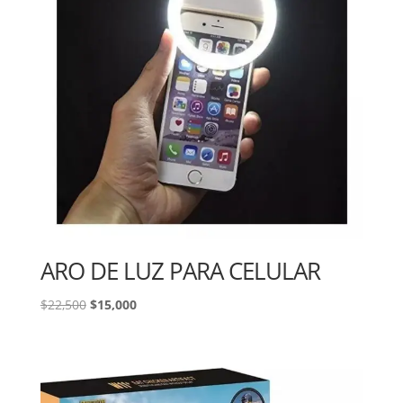
ARO DE LUZ PARA CELULAR
El
El
$
22,500
$
15,000
precio
precio
original
actual
era:
es:
$22,500.
$15,000.