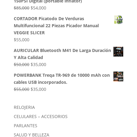
150PSI Digital (portable inflator)
era:
es:
El
El
$
85,000
$
54,000
$50,000.
$35,000.
precio
precio
CORTADOR Picatodo De Verduras
original
actual
Multifuncional 22 Piezas Picador Manual
era:
es:
VEGGIE SLICER
$85,000.
$54,000.
$
55,000
AURICULAR Bluetooth M41 De Larga Duración
Y Alta Calidad
El
El
$
50,000
$
35,000
precio
precio
POWERBANK Treqa TR-969 de 10000 mAh con
original
actual
cables USB incorporados.
era:
es:
El
El
$
55,000
$
35,000
$50,000.
$35,000.
precio
precio
original
actual
RELOJERIA
era:
es:
CELULARES – ACCESORIOS
$55,000.
$35,000.
PARLANTES
SALUD Y BELLEZA