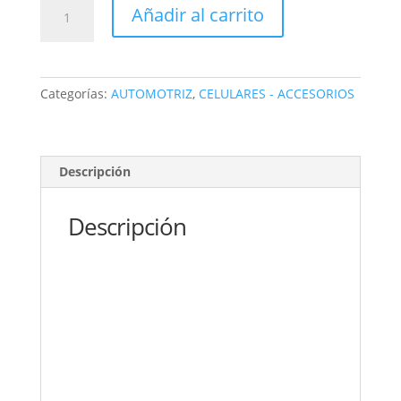
GANCHO
Añadir al carrito
Soporte
celular
espejo
retrovisor
Categorías:
AUTOMOTRIZ
,
CELULARES - ACCESORIOS
movible
zj099
cantidad
Descripción
Descripción