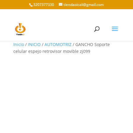
3207377330
tiendaoicali@gmail.com
Inicio
/
INICIO
/
AUTOMOTRIZ
/ GANCHO Soporte
celular espejo retrovisor movible zj099