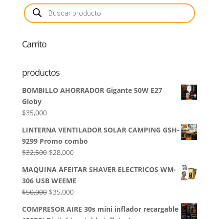
Búsqueda
de
productos
Carrito
productos
BOMBILLO AHORRADOR Gigante 50W E27
Globy
$
35,000
LINTERNA VENTILADOR SOLAR CAMPING GSH-
9299 Promo combo
El
El
$
32,500
$
28,000
precio
precio
MAQUINA AFEITAR SHAVER ELECTRICOS WM-
original
actual
306 USB WEEME
era:
es:
El
El
$
50,000
$
35,000
$32,500.
$28,000.
precio
precio
COMPRESOR AIRE 30s mini inflador recargable
original
actual