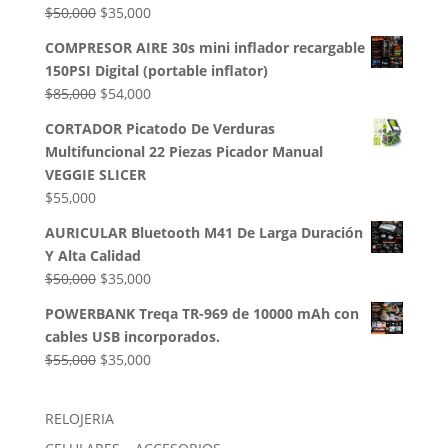
El
El
$
50,000
$
35,000
$32,500.
$28,000.
precio
precio
COMPRESOR AIRE 30s mini inflador recargable
original
actual
150PSI Digital (portable inflator)
era:
es:
El
El
$
85,000
$
54,000
$50,000.
$35,000.
precio
precio
CORTADOR Picatodo De Verduras
original
actual
Multifuncional 22 Piezas Picador Manual
era:
es:
VEGGIE SLICER
$85,000.
$54,000.
$
55,000
AURICULAR Bluetooth M41 De Larga Duración
Y Alta Calidad
El
El
$
50,000
$
35,000
precio
precio
POWERBANK Treqa TR-969 de 10000 mAh con
original
actual
cables USB incorporados.
era:
es:
El
El
$
55,000
$
35,000
$50,000.
$35,000.
precio
precio
original
actual
RELOJERIA
era:
es: