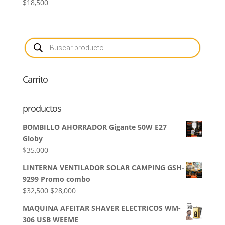
$
18,500
Búsqueda
de
productos
Carrito
productos
BOMBILLO AHORRADOR Gigante 50W E27
Globy
$
35,000
LINTERNA VENTILADOR SOLAR CAMPING GSH-
9299 Promo combo
El
El
$
32,500
$
28,000
precio
precio
MAQUINA AFEITAR SHAVER ELECTRICOS WM-
original
actual
306 USB WEEME
era:
es: