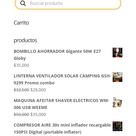
de
productos
Carrito
productos
BOMBILLO AHORRADOR Gigante 50W E27
Globy
$
35,000
LINTERNA VENTILADOR SOLAR CAMPING GSH-
9299 Promo combo
El
El
$
32,500
$
28,000
precio
precio
MAQUINA AFEITAR SHAVER ELECTRICOS WM-
original
actual
306 USB WEEME
era:
es:
El
El
$
50,000
$
35,000
$32,500.
$28,000.
precio
precio
COMPRESOR AIRE 30s mini inflador recargable
original
actual
150PSI Digital (portable inflator)
era:
es: