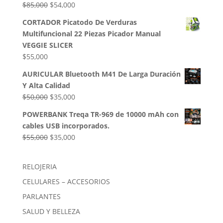
El
El
$
85,000
$
54,000
$50,000.
$35,000.
precio
precio
CORTADOR Picatodo De Verduras
original
actual
Multifuncional 22 Piezas Picador Manual
era:
es:
VEGGIE SLICER
$85,000.
$54,000.
$
55,000
AURICULAR Bluetooth M41 De Larga Duración
Y Alta Calidad
El
El
$
50,000
$
35,000
precio
precio
POWERBANK Treqa TR-969 de 10000 mAh con
original
actual
cables USB incorporados.
era:
es:
El
El
$
55,000
$
35,000
$50,000.
$35,000.
precio
precio
original
actual
RELOJERIA
era:
es:
CELULARES – ACCESORIOS
$55,000.
$35,000.
PARLANTES
SALUD Y BELLEZA