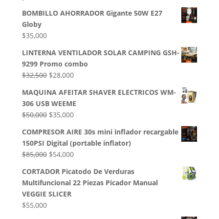
BOMBILLO AHORRADOR Gigante 50W E27
Globy
$
35,000
LINTERNA VENTILADOR SOLAR CAMPING GSH-
9299 Promo combo
El
El
$
32,500
$
28,000
precio
precio
MAQUINA AFEITAR SHAVER ELECTRICOS WM-
original
actual
306 USB WEEME
era:
es:
El
El
$
50,000
$
35,000
$32,500.
$28,000.
precio
precio
COMPRESOR AIRE 30s mini inflador recargable
original
actual
150PSI Digital (portable inflator)
era:
es:
El
El
$
85,000
$
54,000
$50,000.
$35,000.
precio
precio
CORTADOR Picatodo De Verduras
original
actual
Multifuncional 22 Piezas Picador Manual
era:
es:
VEGGIE SLICER
$85,000.
$54,000.
$
55,000