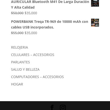
AURICULAR Bluetooth M41 De Larga Duración
Y Alta Calidad
El
El
$
50,000
$
35,000
precio
precio
POWERBANK Treqa TR-969 de 10000 mAh con
original
actual
cables USB incorporados.
era:
es:
El
El
$
55,000
$
35,000
$50,000.
$35,000.
precio
precio
original
actual
RELOJERIA
era:
es:
CELULARES – ACCESORIOS
$55,000.
$35,000.
PARLANTES
SALUD Y BELLEZA
COMPUTADORES – ACCESORIOS
HOGAR