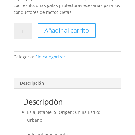
cool estilo, unas gafas protectoras ecesarias para los
conductores de motocicletas
GAFAS
Añadir al carrito
CLASICAS
CASCO
MOTOCICLISMO
cantidad
Categoría:
Sin categorizar
Descripción
Descripción
Es ajustable
: Sí
Origen
: China
Estilo
:
Urbano
-Lente antiempañante