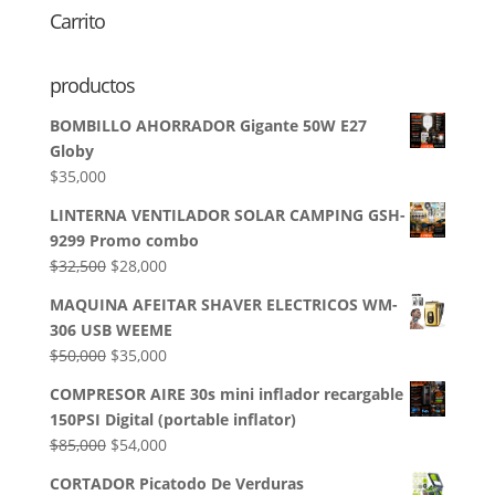
Carrito
productos
BOMBILLO AHORRADOR Gigante 50W E27
Globy
$
35,000
LINTERNA VENTILADOR SOLAR CAMPING GSH-
9299 Promo combo
El
El
$
32,500
$
28,000
precio
precio
MAQUINA AFEITAR SHAVER ELECTRICOS WM-
original
actual
306 USB WEEME
era:
es:
El
El
$
50,000
$
35,000
$32,500.
$28,000.
precio
precio
COMPRESOR AIRE 30s mini inflador recargable
original
actual
150PSI Digital (portable inflator)
era:
es:
El
El
$
85,000
$
54,000
$50,000.
$35,000.
precio
precio
CORTADOR Picatodo De Verduras
original
actual