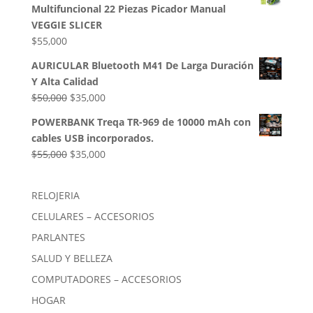
Multifuncional 22 Piezas Picador Manual
era:
es:
VEGGIE SLICER
$85,000.
$54,000.
$
55,000
AURICULAR Bluetooth M41 De Larga Duración
Y Alta Calidad
El
El
$
50,000
$
35,000
precio
precio
POWERBANK Treqa TR-969 de 10000 mAh con
original
actual
cables USB incorporados.
era:
es:
El
El
$
55,000
$
35,000
$50,000.
$35,000.
precio
precio
original
actual
RELOJERIA
era:
es:
CELULARES – ACCESORIOS
$55,000.
$35,000.
PARLANTES
SALUD Y BELLEZA
COMPUTADORES – ACCESORIOS
HOGAR