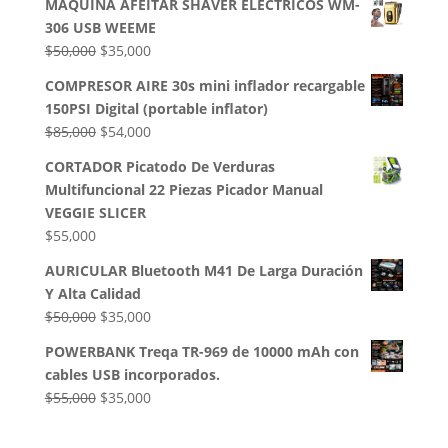
MAQUINA AFEITAR SHAVER ELECTRICOS WM-
original
actual
306 USB WEEME
era:
es:
El
El
$
50,000
$
35,000
$32,500.
$28,000.
precio
precio
COMPRESOR AIRE 30s mini inflador recargable
original
actual
150PSI Digital (portable inflator)
era:
es:
El
El
$
85,000
$
54,000
$50,000.
$35,000.
precio
precio
CORTADOR Picatodo De Verduras
original
actual
Multifuncional 22 Piezas Picador Manual
era:
es:
VEGGIE SLICER
$85,000.
$54,000.
$
55,000
AURICULAR Bluetooth M41 De Larga Duración
Y Alta Calidad
El
El
$
50,000
$
35,000
precio
precio
POWERBANK Treqa TR-969 de 10000 mAh con
original
actual
cables USB incorporados.
era:
es:
El
El
$
55,000
$
35,000
$50,000.
$35,000.
precio
precio
original
actual