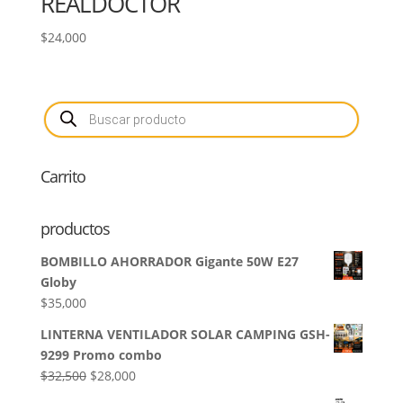
REALDOCTOR
$
24,000
Búsqueda
de
productos
Carrito
productos
BOMBILLO AHORRADOR Gigante 50W E27
Globy
$
35,000
LINTERNA VENTILADOR SOLAR CAMPING GSH-
9299 Promo combo
El
El
$
32,500
$
28,000
precio
precio