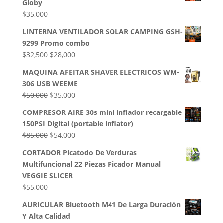
Globy
$
35,000
LINTERNA VENTILADOR SOLAR CAMPING GSH-
9299 Promo combo
El
El
$
32,500
$
28,000
precio
precio
MAQUINA AFEITAR SHAVER ELECTRICOS WM-
original
actual
306 USB WEEME
era:
es:
El
El
$
50,000
$
35,000
$32,500.
$28,000.
precio
precio
COMPRESOR AIRE 30s mini inflador recargable
original
actual
150PSI Digital (portable inflator)
era:
es:
El
El
$
85,000
$
54,000
$50,000.
$35,000.
precio
precio
CORTADOR Picatodo De Verduras
original
actual
Multifuncional 22 Piezas Picador Manual
era:
es:
VEGGIE SLICER
$85,000.
$54,000.
$
55,000
AURICULAR Bluetooth M41 De Larga Duración
Y Alta Calidad