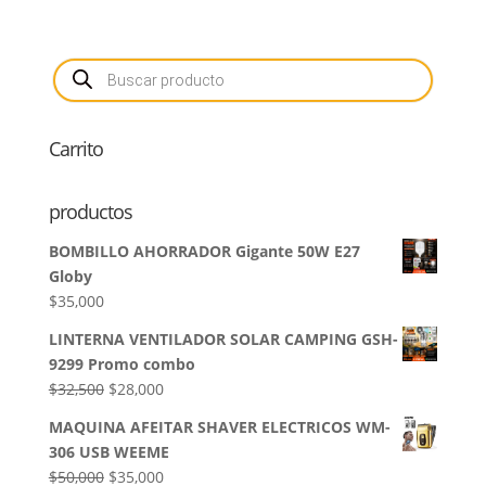
Búsqueda
de
productos
Carrito
productos
BOMBILLO AHORRADOR Gigante 50W E27
Globy
$
35,000
LINTERNA VENTILADOR SOLAR CAMPING GSH-
9299 Promo combo
El
El
$
32,500
$
28,000
precio
precio
MAQUINA AFEITAR SHAVER ELECTRICOS WM-
original
actual
306 USB WEEME
era:
es:
El
El
$
50,000
$
35,000