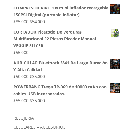
$32,500.
$28,000.
precio
precio
COMPRESOR AIRE 30s mini inflador recargable
original
actual
150PSI Digital (portable inflator)
era:
es:
El
El
$
85,000
$
54,000
$50,000.
$35,000.
precio
precio
CORTADOR Picatodo De Verduras
original
actual
Multifuncional 22 Piezas Picador Manual
era:
es:
VEGGIE SLICER
$85,000.
$54,000.
$
55,000
AURICULAR Bluetooth M41 De Larga Duración
Y Alta Calidad
El
El
$
50,000
$
35,000
precio
precio
POWERBANK Treqa TR-969 de 10000 mAh con
original
actual
cables USB incorporados.
era:
es:
El
El
$
55,000
$
35,000
$50,000.
$35,000.
precio
precio
original
actual
RELOJERIA
era:
es:
CELULARES – ACCESORIOS
$55,000.
$35,000.