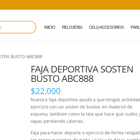
INICIO
RELOJERIA
CELU-ACCESORIOS
PAR
OSTEN BUSTO ABC888
FAJA DEPORTIVA SOSTEN
BUSTO ABC888
$
22,000
Nuestra faja deportiva ayuda a que tengas activida
ejercicio con un sosten de bustos en material de
espuma, tambien como la tela que hace que sudes 
vayas perdiendo calorias.
Faja para hacer deporte o ejercicio de forma relaja
sin preocupaciones de nada, usala y te daras cuent