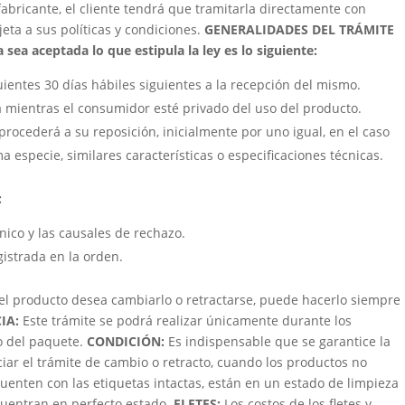
fabricante, el cliente tendrá que tramitarla directamente con
jeta a sus políticas y condiciones.
GENERALIDADES DEL TRÁMITE
 sea aceptada lo que estipula la ley es lo siguiente:
uientes 30 días hábiles siguientes a la recepción del mismo.
á mientras el consumidor esté privado del uso del producto.
procederá a su reposición, inicialmente por uno igual, en el caso
a especie, similares características o especificaciones técnicas.
:
cnico y las causales de rechazo.
gistrada en la orden.
 el producto desea cambiarlo o retractarse, puede hacerlo siempre
IA:
Este trámite se podrá realizar únicamente durante los
bo del paquete.
CONDICIÓN
:
Es indispensable que se garantice la
ciar el trámite de cambio o retracto, cuando los productos no
uenten con las etiquetas intactas, están en un estado de limpieza
ncuentran en perfecto estado.
FLETES:
Los costos de los fletes y