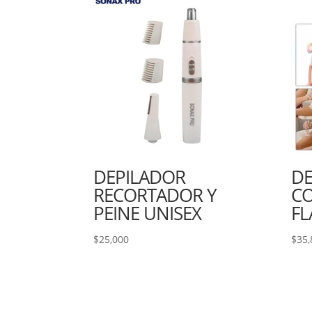
DEPILADOR
DE
RECORTADOR Y
C
PEINE UNISEX
FL
$
25,000
$
35,