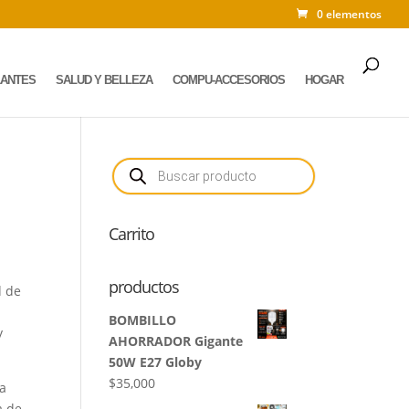
0 elementos
LANTES
SALUD Y BELLEZA
COMPU-ACCESORIOS
HOGAR
Búsqueda
de
productos
Carrito
productos
d de
BOMBILLO
y
AHORRADOR Gigante
50W E27 Globy
$
35,000
da
a de