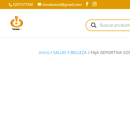
3207377330
tiendaoicali@gmail.com
Búsqueda
de
productos
Inicio
/
SALUD Y BELLEZA
/ FAJA DEPORTIVA S