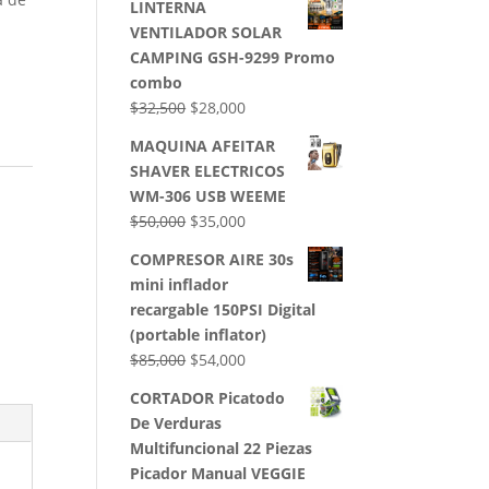
LINTERNA
VENTILADOR SOLAR
CAMPING GSH-9299 Promo
combo
El
El
$
32,500
$
28,000
precio
precio
MAQUINA AFEITAR
original
actual
SHAVER ELECTRICOS
era:
es:
WM-306 USB WEEME
$32,500.
$28,000.
El
El
$
50,000
$
35,000
precio
precio
COMPRESOR AIRE 30s
original
actual
mini inflador
era:
es:
recargable 150PSI Digital
$50,000.
$35,000.
(portable inflator)
El
El
$
85,000
$
54,000
precio
precio
CORTADOR Picatodo
original
actual
De Verduras
era:
es:
Multifuncional 22 Piezas
$85,000.
$54,000.
Picador Manual VEGGIE