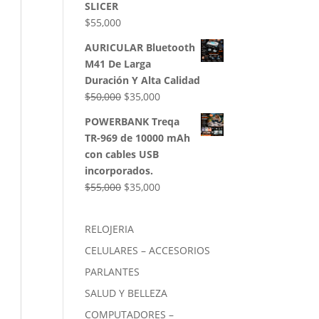
SLICER
$
55,000
AURICULAR Bluetooth
M41 De Larga
Duración Y Alta Calidad
El
El
$
50,000
$
35,000
precio
precio
POWERBANK Treqa
original
actual
TR-969 de 10000 mAh
era:
es:
con cables USB
$50,000.
$35,000.
incorporados.
El
El
$
55,000
$
35,000
precio
precio
original
actual
RELOJERIA
era:
es:
CELULARES – ACCESORIOS
$55,000.
$35,000.
PARLANTES
SALUD Y BELLEZA
COMPUTADORES –