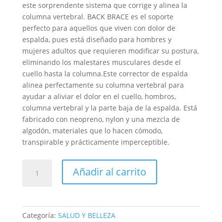
este sorprendente sistema que corrige y alinea la
columna vertebral. BACK BRACE es el soporte
perfecto para aquellos que viven con dolor de
espalda, pues está diseñado para hombres y
mujeres adultos que requieren modificar su postura,
eliminando los malestares musculares desde el
cuello hasta la columna.Este corrector de espalda
alinea perfectamente su columna vertebral para
ayudar a aliviar el dolor en el cuello, hombros,
columna vertebral y la parte baja de la espalda. Está
fabricado con neopreno, nylon y una mezcla de
algodón, materiales que lo hacen cómodo,
transpirable y prácticamente imperceptible.
FAJA
Añadir al carrito
Corrector
postura
jing
ba
Categoría:
SALUD Y BELLEZA
jb-