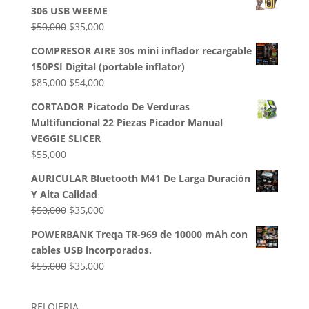
original
actual
306 USB WEEME
era:
es:
El
El
$
50,000
$
35,000
$32,500.
$28,000.
precio
precio
COMPRESOR AIRE 30s mini inflador recargable
original
actual
150PSI Digital (portable inflator)
era:
es:
El
El
$
85,000
$
54,000
$50,000.
$35,000.
precio
precio
CORTADOR Picatodo De Verduras
original
actual
Multifuncional 22 Piezas Picador Manual
era:
es:
VEGGIE SLICER
$85,000.
$54,000.
$
55,000
AURICULAR Bluetooth M41 De Larga Duración
Y Alta Calidad
El
El
$
50,000
$
35,000
precio
precio
POWERBANK Treqa TR-969 de 10000 mAh con
original
actual
cables USB incorporados.
era:
es:
El
El
$
55,000
$
35,000
$50,000.
$35,000.
precio
precio
original
actual
RELOJERIA