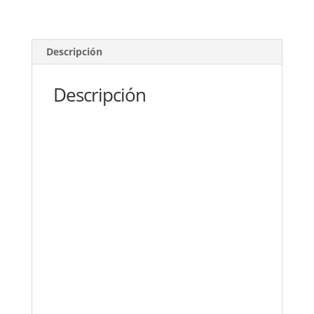
2033
alta
calidad
Descripción
cantidad
Descripción