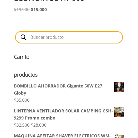
El
El
$
19,900
$
15,000
precio
precio
original
actual
era:
es:
Búsqueda
de
$19,900.
$15,000.
productos
Carrito
productos
BOMBILLO AHORRADOR Gigante 50W E27
Globy
$
35,000
LINTERNA VENTILADOR SOLAR CAMPING GSH-
9299 Promo combo
El
El
$
32,500
$
28,000
precio
precio
MAQUINA AFEITAR SHAVER ELECTRICOS WM-