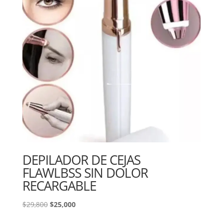
DEPILADOR DE CEJAS
FLAWLBSS SIN DOLOR
RECARGABLE
El
El
$
29,800
$
25,000
precio
precio