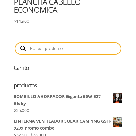
PLANCHA CABELLO
ECONOMICA
$
14,900
Búsqueda
de
productos
Carrito
productos
BOMBILLO AHORRADOR Gigante 50W E27
Globy
$
35,000
LINTERNA VENTILADOR SOLAR CAMPING GSH-
9299 Promo combo
El
El
$
32,500
$
28,000