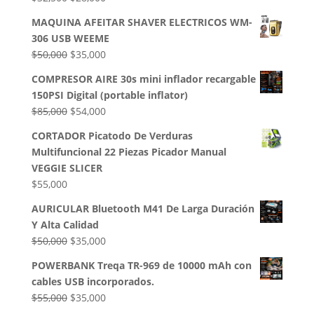
precio
precio
MAQUINA AFEITAR SHAVER ELECTRICOS WM-
original
actual
306 USB WEEME
era:
es:
El
El
$
50,000
$
35,000
$32,500.
$28,000.
precio
precio
COMPRESOR AIRE 30s mini inflador recargable
original
actual
150PSI Digital (portable inflator)
era:
es:
El
El
$
85,000
$
54,000
$50,000.
$35,000.
precio
precio
CORTADOR Picatodo De Verduras
original
actual
Multifuncional 22 Piezas Picador Manual
era:
es:
VEGGIE SLICER
$85,000.
$54,000.
$
55,000
AURICULAR Bluetooth M41 De Larga Duración
Y Alta Calidad
El
El
$
50,000
$
35,000
precio
precio
POWERBANK Treqa TR-969 de 10000 mAh con
original
actual
cables USB incorporados.
era:
es:
El
El
$
55,000
$
35,000
$50,000.
$35,000.
precio
precio