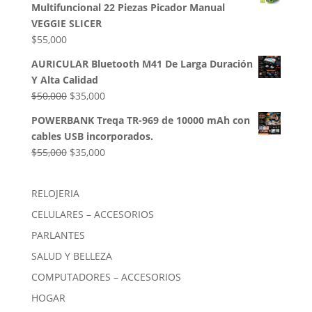
Multifuncional 22 Piezas Picador Manual
era:
es:
VEGGIE SLICER
$85,000.
$54,000.
$
55,000
AURICULAR Bluetooth M41 De Larga Duración
Y Alta Calidad
El
El
$
50,000
$
35,000
precio
precio
POWERBANK Treqa TR-969 de 10000 mAh con
original
actual
cables USB incorporados.
era:
es:
El
El
$
55,000
$
35,000
$50,000.
$35,000.
precio
precio
original
actual
RELOJERIA
era:
es:
CELULARES – ACCESORIOS
$55,000.
$35,000.
PARLANTES
SALUD Y BELLEZA
COMPUTADORES – ACCESORIOS
HOGAR