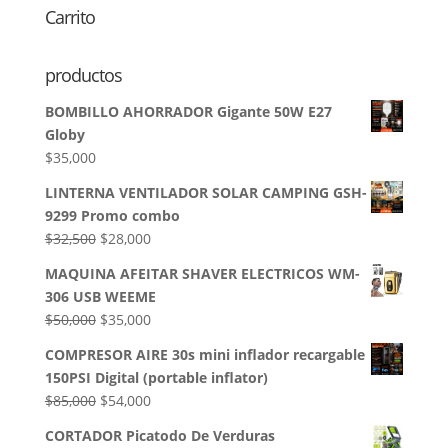
Carrito
productos
BOMBILLO AHORRADOR Gigante 50W E27
Globy
$
35,000
LINTERNA VENTILADOR SOLAR CAMPING GSH-
9299 Promo combo
El
El
$
32,500
$
28,000
precio
precio
MAQUINA AFEITAR SHAVER ELECTRICOS WM-
original
actual
306 USB WEEME
era:
es:
El
El
$
50,000
$
35,000
$32,500.
$28,000.
precio
precio
COMPRESOR AIRE 30s mini inflador recargable
original
actual
150PSI Digital (portable inflator)
era:
es:
El
El
$
85,000
$
54,000
$50,000.
$35,000.
precio
precio
CORTADOR Picatodo De Verduras
original
actual