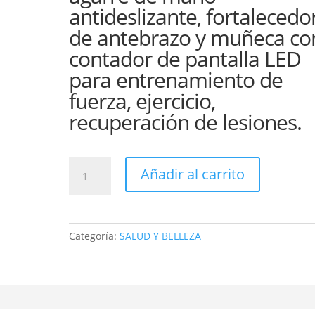
antideslizante, fortalecedo
de antebrazo y muñeca co
contador de pantalla LED
para entrenamiento de
fuerza, ejercicio,
recuperación de lesiones.
ENTRENADOR
Añadir al carrito
DE
FUERZA
de
agarre
Categoría:
SALUD Y BELLEZA
de
mano
con
contador
de