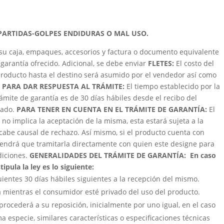
PARTIDAS-GOLPES ENDIDURAS O MAL USO.
su caja, empaques, accesorios y factura o documento equivalente
garantía ofrecido. Adicional, se debe enviar
FLETES:
El costo del
roducto hasta el destino será asumido por el vendedor así como
 PARA DAR RESPUESTA AL TRÁMITE:
El tiempo establecido por la
trámite de garantía es de 30 días hábiles desde el recibo del
zado.
PARA TENER EN CUENTA EN EL TRÁMITE DE GARANTÍA:
El
 no implica la aceptación de la misma, esta estará sujeta a la
cabe causal de rechazo. Así mismo, si el producto cuenta con
e tendrá que tramitarla directamente con quien este designe para
ndiciones.
GENERALIDADES DEL TRÁMITE DE GARANTÍA:
En caso
ipula la ley es lo siguiente:
uientes 30 días hábiles siguientes a la recepción del mismo.
á mientras el consumidor esté privado del uso del producto.
procederá a su reposición, inicialmente por uno igual, en el caso
a especie, similares características o especificaciones técnicas