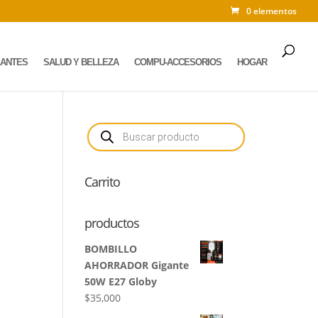
0 elementos
LANTES
SALUD Y BELLEZA
COMPU-ACCESORIOS
HOGAR
Búsqueda
de
productos
Carrito
productos
BOMBILLO
AHORRADOR Gigante
50W E27 Globy
$
35,000