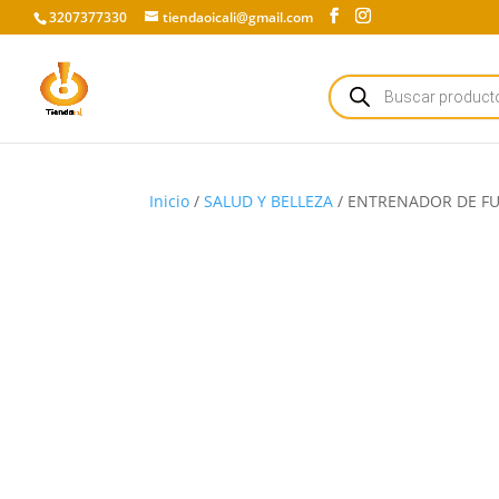
3207377330
tiendaoicali@gmail.com
Búsqueda
de
productos
Inicio
/
SALUD Y BELLEZA
/ ENTRENADOR DE FUE