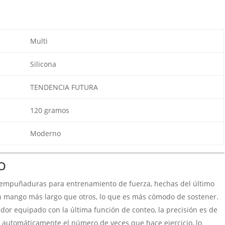
pantalla
LED
cantidad
Multi
Silicona
TENDENCIA FUTURA
120 gramos
Moderno
o
puñaduras para entrenamiento de fuerza, hechas del último
un mango más largo que otros, lo que es más cómodo de sostener.
r equipado con la última función de conteo, la precisión es de
á automáticamente el número de veces que hace ejercicio, lo