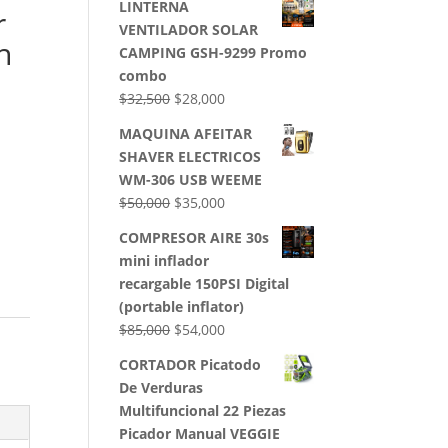
LINTERNA
r
VENTILADOR SOLAR
n
CAMPING GSH-9299 Promo
combo
El
El
$
32,500
$
28,000
precio
precio
MAQUINA AFEITAR
original
actual
SHAVER ELECTRICOS
era:
es:
WM-306 USB WEEME
$32,500.
$28,000.
El
El
$
50,000
$
35,000
precio
precio
COMPRESOR AIRE 30s
original
actual
mini inflador
era:
es:
recargable 150PSI Digital
$50,000.
$35,000.
(portable inflator)
El
El
$
85,000
$
54,000
precio
precio
CORTADOR Picatodo
original
actual
De Verduras
era:
es:
Multifuncional 22 Piezas
$85,000.
$54,000.
Picador Manual VEGGIE