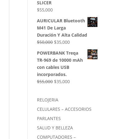
SLICER
$
55,000
AURICULAR Bluetooth
M41 De Larga
Duración Y Alta Calidad
El
El
$
50,000
$
35,000
precio
precio
POWERBANK Treqa
original
actual
TR-969 de 10000 mAh
era:
es:
con cables USB
$50,000.
$35,000.
incorporados.
El
El
$
55,000
$
35,000
precio
precio
original
actual
RELOJERIA
era:
es:
CELULARES – ACCESORIOS
$55,000.
$35,000.
PARLANTES
SALUD Y BELLEZA
COMPUTADORES –