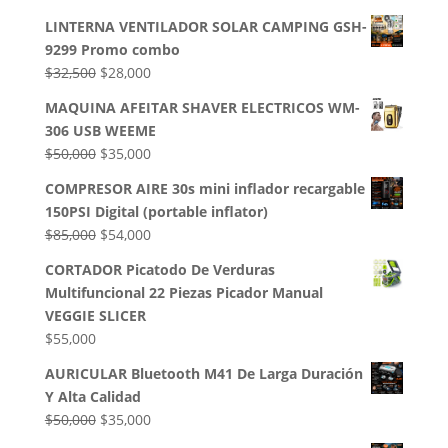
LINTERNA VENTILADOR SOLAR CAMPING GSH-
9299 Promo combo
El
El
$
32,500
$
28,000
precio
precio
MAQUINA AFEITAR SHAVER ELECTRICOS WM-
original
actual
306 USB WEEME
era:
es:
El
El
$
50,000
$
35,000
$32,500.
$28,000.
precio
precio
COMPRESOR AIRE 30s mini inflador recargable
original
actual
150PSI Digital (portable inflator)
era:
es:
El
El
$
85,000
$
54,000
$50,000.
$35,000.
precio
precio
CORTADOR Picatodo De Verduras
original
actual
Multifuncional 22 Piezas Picador Manual
era:
es:
VEGGIE SLICER
$85,000.
$54,000.
$
55,000
AURICULAR Bluetooth M41 De Larga Duración
Y Alta Calidad
El
El
$
50,000
$
35,000
precio
precio