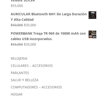
VEGGIE SLICER
$85,000.
$54,000.
$
55,000
AURICULAR Bluetooth M41 De Larga Duración
Y Alta Calidad
El
El
$
50,000
$
35,000
precio
precio
POWERBANK Treqa TR-969 de 10000 mAh con
original
actual
cables USB incorporados.
era:
es:
El
El
$
55,000
$
35,000
$50,000.
$35,000.
precio
precio
original
actual
RELOJERIA
era:
es:
CELULARES – ACCESORIOS
$55,000.
$35,000.
PARLANTES
SALUD Y BELLEZA
COMPUTADORES – ACCESORIOS
HOGAR