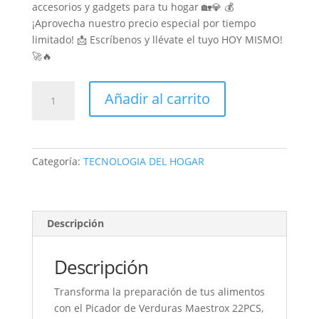
accesorios y gadgets para tu hogar 🏡💎 💰
¡Aprovecha nuestro precio especial por tiempo
limitado! 📩 Escríbenos y llévate el tuyo HOY MISMO!
🚀🔥
CORTADOR
Añadir al carrito
Picatodo
De
Verduras
Multifuncional
Categoría:
TECNOLOGIA DEL HOGAR
22
Piezas
Picador
Manual
Descripción
VEGGIE
SLICER
Descripción
cantidad
Transforma la preparación de tus alimentos
con el Picador de Verduras Maestrox 22PCS,