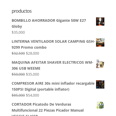
productos
BOMBILLO AHORRADOR Gigante 50W E27
Globy
$
35,000
LINTERNA VENTILADOR SOLAR CAMPING GSH-
9299 Promo combo
El
El
$
32,500
$
28,000
precio
precio
MAQUINA AFEITAR SHAVER ELECTRICOS WM-
original
actual
306 USB WEEME
era:
es:
El
El
$
50,000
$
35,000
$32,500.
$28,000.
precio
precio
COMPRESOR AIRE 30s mini inflador recargable
original
actual
150PSI Digital (portable inflator)
era:
es:
El
El
$
85,000
$
54,000
$50,000.
$35,000.
precio
precio
CORTADOR Picatodo De Verduras
original
actual
Multifuncional 22 Piezas Picador Manual
era:
es: