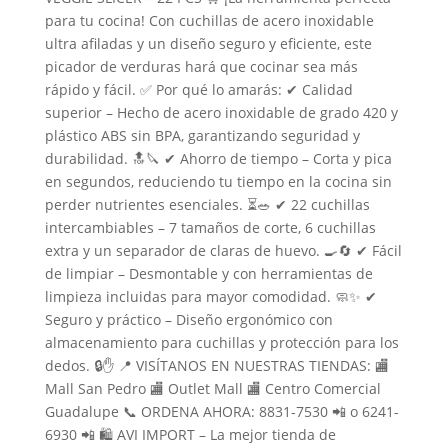
para tu cocina! Con cuchillas de acero inoxidable
ultra afiladas y un diseño seguro y eficiente, este
picador de verduras hará que cocinar sea más
rápido y fácil. ✅ Por qué lo amarás: ✔ Calidad
superior – Hecho de acero inoxidable de grado 420 y
plástico ABS sin BPA, garantizando seguridad y
durabilidad. 🔝🔪 ✔ Ahorro de tiempo – Corta y pica
en segundos, reduciendo tu tiempo en la cocina sin
perder nutrientes esenciales. ⏳🥗 ✔ 22 cuchillas
intercambiables – 7 tamaños de corte, 6 cuchillas
extra y un separador de claras de huevo. 🍳🔄 ✔ Fácil
de limpiar – Desmontable y con herramientas de
limpieza incluidas para mayor comodidad. 🧼✨ ✔
Seguro y práctico – Diseño ergonómico con
almacenamiento para cuchillas y protección para los
dedos. 🔒✋ 📍 VISÍTANOS EN NUESTRAS TIENDAS: 🏬
Mall San Pedro 🏬 Outlet Mall 🏬 Centro Comercial
Guadalupe 📞 ORDENA AHORA: 8831-7530 📲 o 6241-
6930 📲 🛍 AVI IMPORT – La mejor tienda de