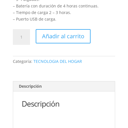
$110,000.
$89,000.
– Batería con duración de 4 horas continuas.
– Tiempo de carga 2 – 3 horas.
– Puerto USB de carga.
CONSOLA
Añadir al carrito
10mil
juegos
inhabalambrica
Stick
Categoría:
TECNOLOGIA DEL HOGAR
Lite
4K
2.4g
64gb
Descripción
Ps1
Emuladores
Descripción
game
cantidad