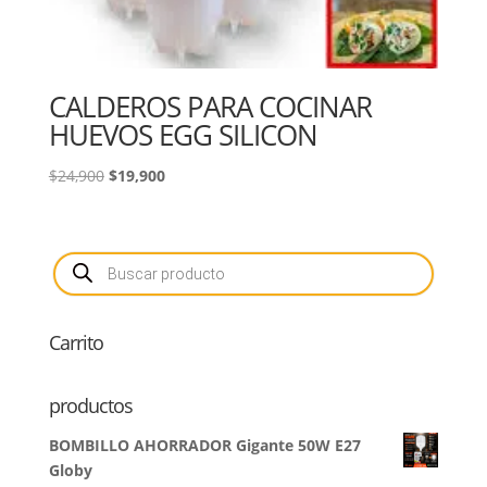
CALDEROS PARA COCINAR
HUEVOS EGG SILICON
El
El
$
24,900
$
19,900
precio
precio
original
actual
era:
es:
Búsqueda
de
$24,900.
$19,900.
productos
Carrito
productos
BOMBILLO AHORRADOR Gigante 50W E27
Globy