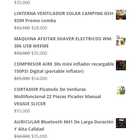
$
35,000
LINTERNA VENTILADOR SOLAR CAMPING GSH-
9299 Promo combo
El
El
$
32,500
$
28,000
precio
precio
MAQUINA AFEITAR SHAVER ELECTRICOS WM-
original
actual
306 USB WEEME
era:
es:
El
El
$
50,000
$
35,000
$32,500.
$28,000.
precio
precio
COMPRESOR AIRE 30s mini inflador recargable
original
actual
150PSI Digital (portable inflator)
era:
es:
El
El
$
85,000
$
54,000
$50,000.
$35,000.
precio
precio
CORTADOR Picatodo De Verduras
original
actual
Multifuncional 22 Piezas Picador Manual
era:
es:
VEGGIE SLICER
$85,000.
$54,000.
$
55,000
AURICULAR Bluetooth M41 De Larga Duración
Y Alta Calidad
El
El
$
50,000
$
35,000