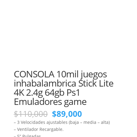
CONSOLA 10mil juegos
inhabalambrica Stick Lite
4K 2.4g 64gb Ps1
Emuladores game
El
El
$
110,000
$
89,000
precio
precio
– 3 Velocidades ajustables (baja – media – alta)
original
actual
– Ventilador Recargable.
era:
es:
– 5” Pulgadas.