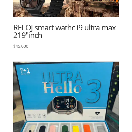
RELOJ smart wathc i9 ultra max
219″inch
$
45,000