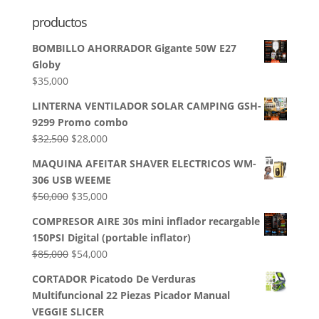
productos
BOMBILLO AHORRADOR Gigante 50W E27
Globy
$
35,000
LINTERNA VENTILADOR SOLAR CAMPING GSH-
9299 Promo combo
El
El
$
32,500
$
28,000
precio
precio
MAQUINA AFEITAR SHAVER ELECTRICOS WM-
original
actual
306 USB WEEME
era:
es:
El
El
$
50,000
$
35,000
$32,500.
$28,000.
precio
precio
COMPRESOR AIRE 30s mini inflador recargable
original
actual
150PSI Digital (portable inflator)
era:
es:
El
El
$
85,000
$
54,000
$50,000.
$35,000.
precio
precio
CORTADOR Picatodo De Verduras
original
actual
Multifuncional 22 Piezas Picador Manual
era:
es:
VEGGIE SLICER
$85,000.
$54,000.