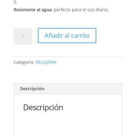
Resistente al agua
, perfecto para el uso diario.
COMBO
Añadir al carrito
2
RELOJ
inteligente
y
Categoría:
RELOJERIA
clasico
ZW10
cantidad
Descripción
Descripción