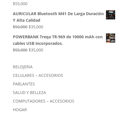
$
55,000
AURICULAR Bluetooth M41 De Larga Duración
Y Alta Calidad
El
El
$
50,000
$
35,000
precio
precio
POWERBANK Treqa TR-969 de 10000 mAh con
original
actual
cables USB incorporados.
era:
es:
El
El
$
55,000
$
35,000
$50,000.
$35,000.
precio
precio
original
actual
RELOJERIA
era:
es:
CELULARES – ACCESORIOS
$55,000.
$35,000.
PARLANTES
SALUD Y BELLEZA
COMPUTADORES – ACCESORIOS
HOGAR