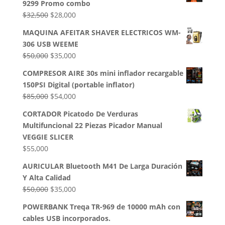
9299 Promo combo
El
El
$
32,500
$
28,000
precio
precio
MAQUINA AFEITAR SHAVER ELECTRICOS WM-
original
actual
306 USB WEEME
era:
es:
El
El
$
50,000
$
35,000
$32,500.
$28,000.
precio
precio
COMPRESOR AIRE 30s mini inflador recargable
original
actual
150PSI Digital (portable inflator)
era:
es:
El
El
$
85,000
$
54,000
$50,000.
$35,000.
precio
precio
CORTADOR Picatodo De Verduras
original
actual
Multifuncional 22 Piezas Picador Manual
era:
es:
VEGGIE SLICER
$85,000.
$54,000.
$
55,000
AURICULAR Bluetooth M41 De Larga Duración
Y Alta Calidad
El
El
$
50,000
$
35,000
precio
precio
POWERBANK Treqa TR-969 de 10000 mAh con
original
actual
cables USB incorporados.
era:
es: