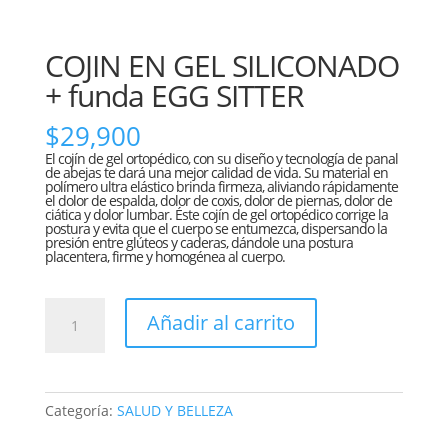
COJIN EN GEL SILICONADO
+ funda EGG SITTER
$
29,900
El
cojín
de gel ortopédico, con su diseño y tecnología de panal
de abejas te dará una mejor calidad de vida. Su material en
polímero ultra elástico brinda firmeza, aliviando rápidamente
el dolor de espalda, dolor de coxis, dolor de piernas, dolor de
ciática y dolor lumbar. Éste cojín de gel ortopédico corrige la
postura y evita que el cuerpo se entumezca, dispersando la
presión entre glúteos y caderas, dándole una postura
placentera, firme y homogénea al cuerpo.
COJIN
Añadir al carrito
EN
GEL
SILICONADO
+
Categoría:
SALUD Y BELLEZA
funda
EGG