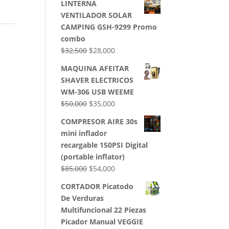
LINTERNA
VENTILADOR SOLAR
CAMPING GSH-9299 Promo
combo
El
El
$
32,500
$
28,000
precio
precio
MAQUINA AFEITAR
original
actual
SHAVER ELECTRICOS
era:
es:
WM-306 USB WEEME
$32,500.
$28,000.
El
El
$
50,000
$
35,000
precio
precio
COMPRESOR AIRE 30s
original
actual
mini inflador
era:
es:
recargable 150PSI Digital
$50,000.
$35,000.
(portable inflator)
El
El
$
85,000
$
54,000
precio
precio
CORTADOR Picatodo
original
actual
De Verduras
era:
es:
Multifuncional 22 Piezas
$85,000.
$54,000.
Picador Manual VEGGIE