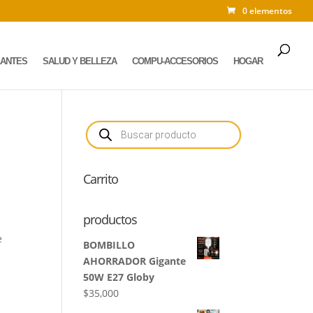
0 elementos
LANTES
SALUD Y BELLEZA
COMPU-ACCESORIOS
HOGAR
Búsqueda
de
productos
Carrito
productos
e
BOMBILLO
AHORRADOR Gigante
50W E27 Globy
$
35,000