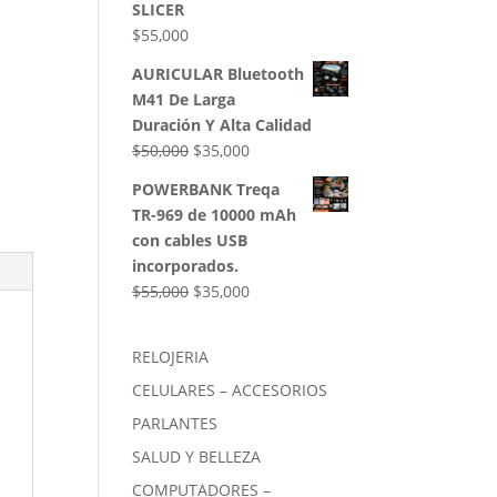
SLICER
$
55,000
AURICULAR Bluetooth
M41 De Larga
Duración Y Alta Calidad
El
El
$
50,000
$
35,000
precio
precio
POWERBANK Treqa
original
actual
TR-969 de 10000 mAh
era:
es:
con cables USB
$50,000.
$35,000.
incorporados.
El
El
$
55,000
$
35,000
precio
precio
original
actual
RELOJERIA
era:
es:
CELULARES – ACCESORIOS
$55,000.
$35,000.
PARLANTES
SALUD Y BELLEZA
COMPUTADORES –