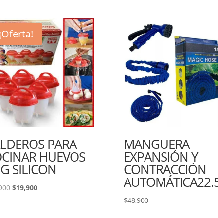
¡Oferta!
LDEROS PARA
MANGUERA
CINAR HUEVOS
EXPANSIÓN Y
G SILICON
CONTRACCIÓN
AUTOMÁTICA22.
El
El
900
$
19,900
precio
precio
$
48,900
original
actual