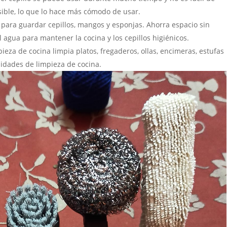
ible, lo que lo hace más cómodo de usar.
para guardar cepillos, mangos y esponjas. Ahorra espacio sin
 agua para mantener la cocina y los cepillos higiénicos.
pieza de cocina limpia platos, fregaderos, ollas, encimeras, estufas
sidades de limpieza de cocina.