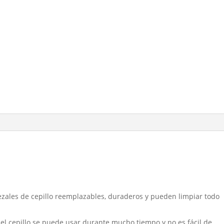
bezales de cepillo reemplazables, duraderos y pueden limpiar todo
 del cepillo se puede usar durante mucho tiempo y no es fácil de