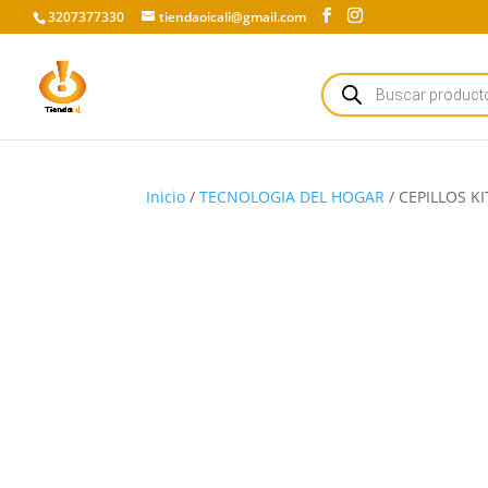
3207377330
tiendaoicali@gmail.com
Búsqueda
de
productos
Inicio
/
TECNOLOGIA DEL HOGAR
/ CEPILLOS K