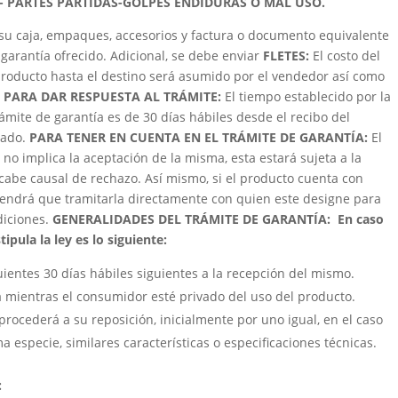
- PARTES PARTIDAS-GOLPES ENDIDURAS O MAL USO.
su caja, empaques, accesorios y factura o documento equivalente
garantía ofrecido. Adicional, se debe enviar
FLETES:
El costo del
roducto hasta el destino será asumido por el vendedor así como
 PARA DAR RESPUESTA AL TRÁMITE:
El tiempo establecido por la
trámite de garantía es de 30 días hábiles desde el recibo del
zado.
PARA TENER EN CUENTA EN EL TRÁMITE DE GARANTÍA:
El
 no implica la aceptación de la misma, esta estará sujeta a la
cabe causal de rechazo. Así mismo, si el producto cuenta con
e tendrá que tramitarla directamente con quien este designe para
ndiciones.
GENERALIDADES DEL TRÁMITE DE GARANTÍA:
En caso
ipula la ley es lo siguiente:
uientes 30 días hábiles siguientes a la recepción del mismo.
á mientras el consumidor esté privado del uso del producto.
procederá a su reposición, inicialmente por uno igual, en el caso
a especie, similares características o especificaciones técnicas.
: