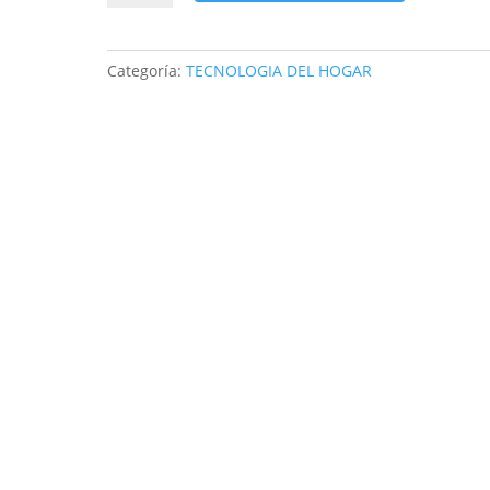
DE
LIMPIEZA
4EN1
Categoría:
TECNOLOGIA DEL HOGAR
Con
base
cantidad