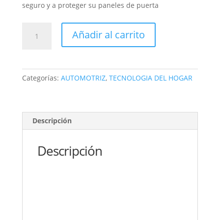
seguro y a proteger su paneles de puerta
CEPILLO
Añadir al carrito
removedor
pelo
mascotas
reutilizable
Categorías:
AUTOMOTRIZ
,
TECNOLOGIA DEL HOGAR
con
base
cantidad
Descripción
Descripción