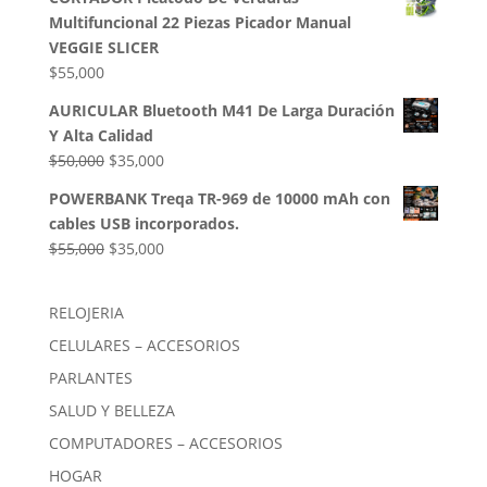
original
actual
Multifuncional 22 Piezas Picador Manual
era:
es:
VEGGIE SLICER
$85,000.
$54,000.
$
55,000
AURICULAR Bluetooth M41 De Larga Duración
Y Alta Calidad
El
El
$
50,000
$
35,000
precio
precio
POWERBANK Treqa TR-969 de 10000 mAh con
original
actual
cables USB incorporados.
era:
es:
El
El
$
55,000
$
35,000
$50,000.
$35,000.
precio
precio
original
actual
RELOJERIA
era:
es:
CELULARES – ACCESORIOS
$55,000.
$35,000.
PARLANTES
SALUD Y BELLEZA
COMPUTADORES – ACCESORIOS
HOGAR