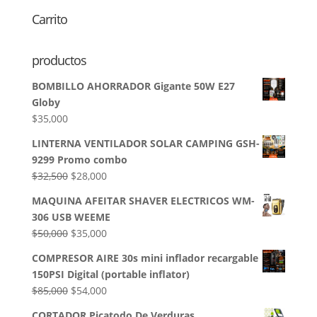
Carrito
productos
BOMBILLO AHORRADOR Gigante 50W E27
Globy
$
35,000
LINTERNA VENTILADOR SOLAR CAMPING GSH-
9299 Promo combo
El
El
$
32,500
$
28,000
precio
precio
MAQUINA AFEITAR SHAVER ELECTRICOS WM-
original
actual
306 USB WEEME
era:
es:
El
El
$
50,000
$
35,000
$32,500.
$28,000.
precio
precio
COMPRESOR AIRE 30s mini inflador recargable
original
actual
150PSI Digital (portable inflator)
era:
es:
El
El
$
85,000
$
54,000
$50,000.
$35,000.
precio
precio
CORTADOR Picatodo De Verduras