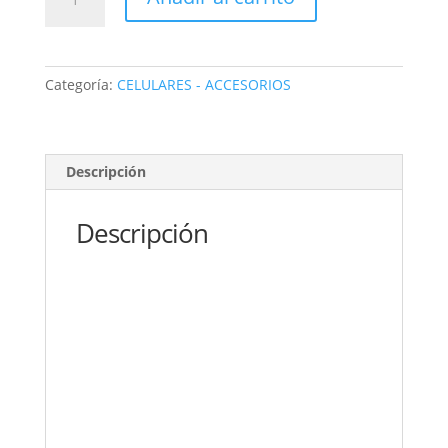
GRAN
Corn
PoweRK
Pro
Categoría:
CELULARES - ACCESORIOS
powerbank
PARLANTE
trabajo
pesado
Descripción
cantidad
Descripción