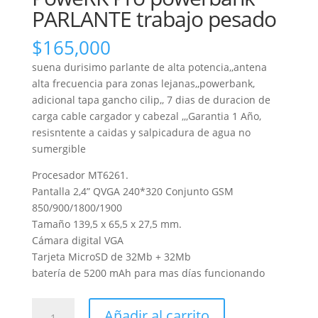
PARLANTE trabajo pesado
$
165,000
suena durisimo parlante de alta potencia,,antena
alta frecuencia para zonas lejanas,,powerbank,
adicional tapa gancho cilip,, 7 dias de duracion de
carga cable cargador y cabezal ,,,Garantia 1 Año,
resisntente a caidas y salpicadura de agua no
sumergible
Procesador MT6261.
Pantalla 2,4” QVGA 240*320 Conjunto GSM
850/900/1800/1900
Tamaño 139,5 x 65,5 x 27,5 mm.
Cámara digital VGA
Tarjeta MicroSD de 32Mb + 32Mb
batería de 5200 mAh para mas días funcionando
CELULAR
Añadir al carrito