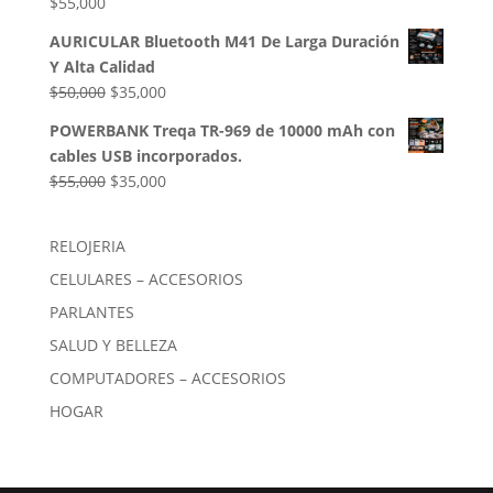
$
55,000
AURICULAR Bluetooth M41 De Larga Duración
Y Alta Calidad
El
El
$
50,000
$
35,000
precio
precio
POWERBANK Treqa TR-969 de 10000 mAh con
original
actual
cables USB incorporados.
era:
es:
El
El
$
55,000
$
35,000
$50,000.
$35,000.
precio
precio
original
actual
RELOJERIA
era:
es:
CELULARES – ACCESORIOS
$55,000.
$35,000.
PARLANTES
SALUD Y BELLEZA
COMPUTADORES – ACCESORIOS
HOGAR