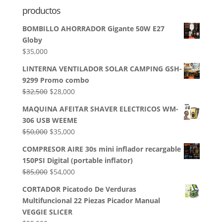
productos
BOMBILLO AHORRADOR Gigante 50W E27
Globy
$
35,000
LINTERNA VENTILADOR SOLAR CAMPING GSH-
9299 Promo combo
El
El
$
32,500
$
28,000
precio
precio
MAQUINA AFEITAR SHAVER ELECTRICOS WM-
original
actual
306 USB WEEME
era:
es:
El
El
$
50,000
$
35,000
$32,500.
$28,000.
precio
precio
COMPRESOR AIRE 30s mini inflador recargable
original
actual
150PSI Digital (portable inflator)
era:
es:
El
El
$
85,000
$
54,000
$50,000.
$35,000.
precio
precio
CORTADOR Picatodo De Verduras
original
actual
Multifuncional 22 Piezas Picador Manual
era:
es:
VEGGIE SLICER
$85,000.
$54,000.