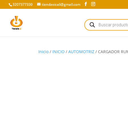
3207377330
tiendaoicali@gmail.com
Búsqueda
de
productos
Inicio
/
INICIO
/
AUTOMOTRIZ
/ CARGADOR RUMBA