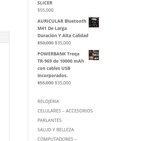
SLICER
$
55,000
AURICULAR Bluetooth
M41 De Larga
Duración Y Alta Calidad
El
El
$
50,000
$
35,000
precio
precio
POWERBANK Treqa
original
actual
TR-969 de 10000 mAh
era:
es:
con cables USB
$50,000.
$35,000.
incorporados.
El
El
$
55,000
$
35,000
precio
precio
original
actual
RELOJERIA
era:
es:
CELULARES – ACCESORIOS
$55,000.
$35,000.
PARLANTES
SALUD Y BELLEZA
COMPUTADORES –