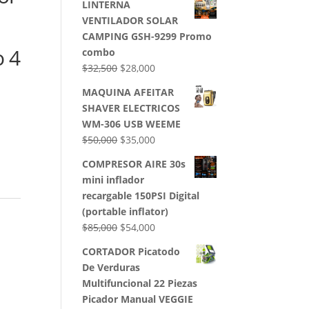
LINTERNA
VENTILADOR SOLAR
CAMPING GSH-9299 Promo
o 4
combo
El
El
$
32,500
$
28,000
precio
precio
MAQUINA AFEITAR
original
actual
SHAVER ELECTRICOS
era:
es:
WM-306 USB WEEME
$32,500.
$28,000.
El
El
$
50,000
$
35,000
precio
precio
COMPRESOR AIRE 30s
original
actual
mini inflador
era:
es:
recargable 150PSI Digital
$50,000.
$35,000.
(portable inflator)
El
El
$
85,000
$
54,000
precio
precio
CORTADOR Picatodo
original
actual
De Verduras
era:
es:
Multifuncional 22 Piezas
$85,000.
$54,000.
Picador Manual VEGGIE