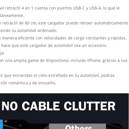
il retráctil 4 en 1 cuenta con puertos USB-C y USB-A, lo que le
ultáneamente.
le retráctil de 80 cm, este cargador puede retraer automáticamente
niendo su automóvil ordenado.
e manera eficiente con velocidades de carga constantes y rápidas.
o hace que este cargador de automóvil sea un accesorio
ja.
n una amplia gama de dispositivos, incluido iPhone, gracias a sus
vez que enciendas el cielo estrellado en tu automóvil, podrás
ción romántica y de ensueño.