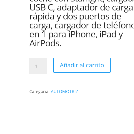
USB C, adaptador de carga
rápida y dos puertos de
carga, cargador de teléfon
en 1 para iPhone, iPad y
AirPods.
CARGADOR
Añadir al carrito
RUMBA
CARRO
240
luces
Categoría:
AUTOMOTRIZ
rgb,plegable,retractil,ajustable,cigarrillera
cantidad