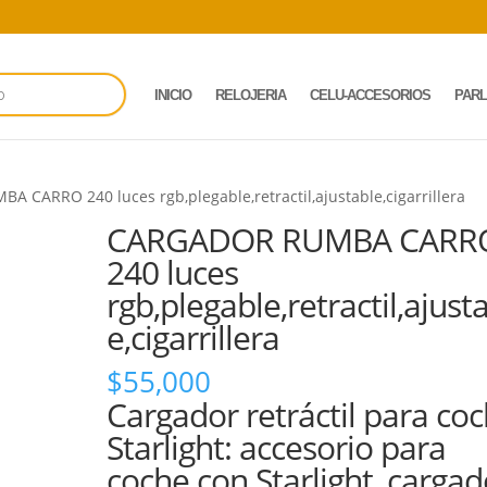
INICIO
RELOJERIA
CELU-ACCESORIOS
PAR
 CARRO 240 luces rgb,plegable,retractil,ajustable,cigarrillera
CARGADOR RUMBA CARR
240 luces
rgb,plegable,retractil,ajust
e,cigarrillera
$
55,000
Cargador retráctil para co
Starlight: accesorio para
coche con Starlight, cargad