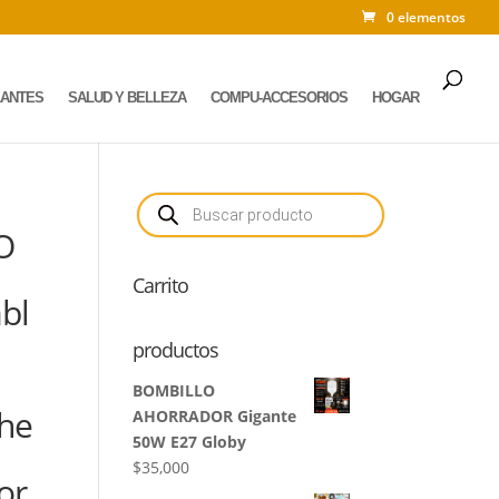
0 elementos
LANTES
SALUD Y BELLEZA
COMPU-ACCESORIOS
HOGAR
Búsqueda
de
productos
O
Carrito
abl
productos
BOMBILLO
che
AHORRADOR Gigante
50W E27 Globy
$
35,000
or