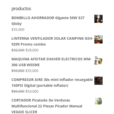
original
actual
productos
era:
es:
$49,800.
$25,000.
BOMBILLO AHORRADOR Gigante 50W E27
Globy
$
35,000
LINTERNA VENTILADOR SOLAR CAMPING GSH-
9299 Promo combo
El
El
$
32,500
$
28,000
precio
precio
MAQUINA AFEITAR SHAVER ELECTRICOS WM-
original
actual
306 USB WEEME
era:
es:
El
El
$
50,000
$
35,000
$32,500.
$28,000.
precio
precio
COMPRESOR AIRE 30s mini inflador recargable
original
actual
150PSI Digital (portable inflator)
era:
es:
El
El
$
85,000
$
54,000
$50,000.
$35,000.
precio
precio
CORTADOR Picatodo De Verduras
original
actual
Multifuncional 22 Piezas Picador Manual
era:
es:
VEGGIE SLICER