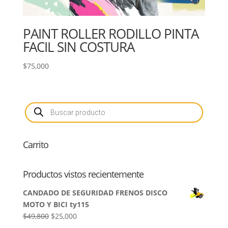
PAINT ROLLER RODILLO PINTA
FACIL SIN COSTURA
$
75,000
Búsqueda
de
productos
Carrito
Productos vistos recientemente
CANDADO DE SEGURIDAD FRENOS DISCO
MOTO Y BICI ty115
El
El
$
49,800
$
25,000
precio
precio