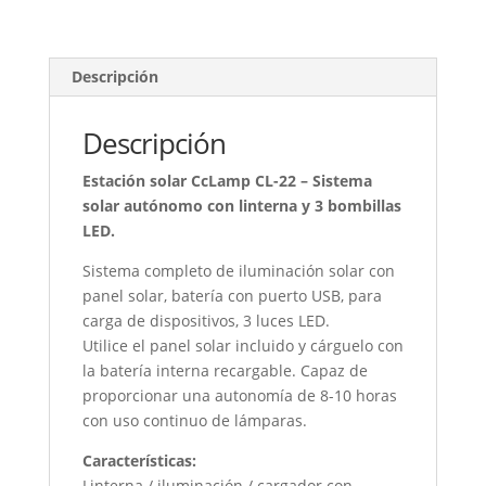
led
radio
parlante
Descripción
bt
mp3
Descripción
powerbanck
lampara
Estación solar CcLamp CL-22 – Sistema
cantidad
solar autónomo con linterna y 3 bombillas
LED.
Sistema completo de iluminación solar con
panel solar, batería con puerto USB, para
carga de dispositivos, 3 luces LED.
Utilice el panel solar incluido y cárguelo con
la batería interna recargable. Capaz de
proporcionar una autonomía de 8-10 horas
con uso continuo de lámparas.
Características:
Linterna / iluminación / cargador con