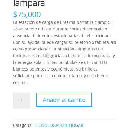
lampara
$
75,000
La estación de carga de linterna portátil Cclamp CL-
28 se puede utilizar durante cortes de energía o
ausencia de fuentes estacionarias de electricidad.
Con su ayuda, puede cargar su teléfono o tableta, así
como proporcionar iluminación (lámparas LED
incluidas en el kit) gracias a la batería incorporada y
la energía solar. En las bombillas se utilizan LED
blancos potentes y económicos. Su brillo es
suficiente para casi cualquier tarea, ya sea leer o
cocinar.
CARGADOR
Añadir al carrito
panel
solar
cl-
22
Categoría:
TECNOLOGIA DEL HOGAR
30w