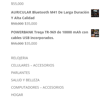
$85,000.
$54,000.
$
55,000
AURICULAR Bluetooth M41 De Larga Duración
Y Alta Calidad
El
El
$
50,000
$
35,000
precio
precio
POWERBANK Treqa TR-969 de 10000 mAh con
original
actual
cables USB incorporados.
era:
es:
El
El
$
55,000
$
35,000
$50,000.
$35,000.
precio
precio
original
actual
RELOJERIA
era:
es:
CELULARES – ACCESORIOS
$55,000.
$35,000.
PARLANTES
SALUD Y BELLEZA
COMPUTADORES – ACCESORIOS
HOGAR