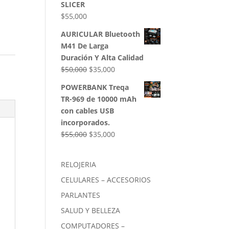
SLICER
$
55,000
AURICULAR Bluetooth
M41 De Larga
Duración Y Alta Calidad
El
El
$
50,000
$
35,000
precio
precio
POWERBANK Treqa
original
actual
TR-969 de 10000 mAh
era:
es:
con cables USB
$50,000.
$35,000.
incorporados.
El
El
$
55,000
$
35,000
precio
precio
original
actual
RELOJERIA
era:
es:
CELULARES – ACCESORIOS
$55,000.
$35,000.
PARLANTES
SALUD Y BELLEZA
COMPUTADORES –