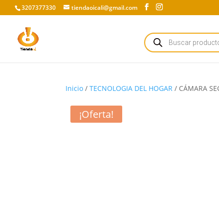
3207377330
tiendaoicali@gmail.com
Búsqueda
de
productos
Inicio
/
TECNOLOGIA DEL HOGAR
/ CÁMARA SE
¡Oferta!