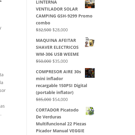
LINTERNA
VENTILADOR SOLAR
CAMPING GSH-9299 Promo
combo
y
El
El
$
32,500
$
28,000
precio
precio
MAQUINA AFEITAR
original
actual
SHAVER ELECTRICOS
era:
es:
WM-306 USB WEEME
$32,500.
$28,000.
El
El
$
50,000
$
35,000
precio
precio
COMPRESOR AIRE 30s
ta
original
actual
mini inflador
era:
es:
la
recargable 150PSI Digital
$50,000.
$35,000.
sor
(portable inflator)
El
El
$
85,000
$
54,000
tas
precio
precio
CORTADOR Picatodo
original
actual
.
De Verduras
era:
es:
Multifuncional 22 Piezas
$85,000.
$54,000.
Picador Manual VEGGIE