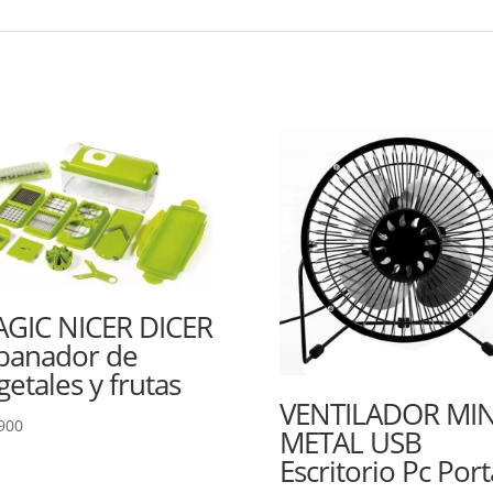
GIC NICER DICER
banador de
getales y frutas
VENTILADOR MIN
900
METAL USB
Escritorio Pc Porta