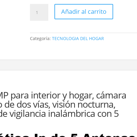
CÁMARA
Añadir al carrito
SEGURIDAD
WIFI
IP
SMARTPHONE
Categoría:
TECNOLOGIA DEL HOGAR
360EYES
5
ANTENA
ROMPEMUROS
cantidad
P para interior y hogar, cámara
 de dos vías, visión nocturna,
 vigilancia inalámbrica con 5