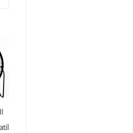
I
til