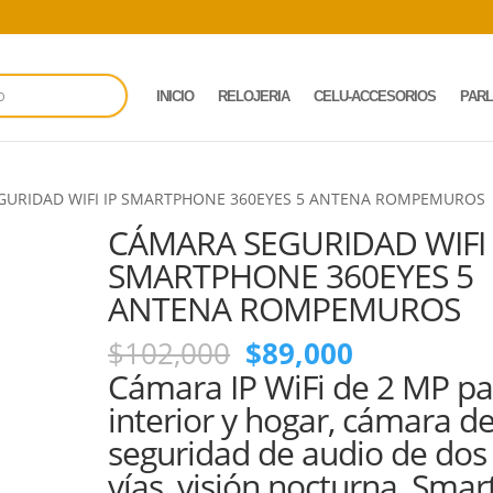
INICIO
RELOJERIA
CELU-ACCESORIOS
PAR
GURIDAD WIFI IP SMARTPHONE 360EYES 5 ANTENA ROMPEMUROS
CÁMARA SEGURIDAD WIFI 
SMARTPHONE 360EYES 5
ANTENA ROMPEMUROS
El
El
$
102,000
$
89,000
precio
precio
Cámara IP WiFi de 2 MP pa
original
actual
interior y hogar, cámara d
era:
es:
seguridad de audio de dos
$102,000.
$89,000.
vías, visión nocturna, Smar