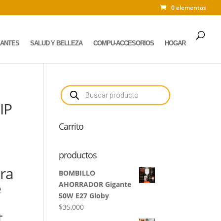
0 elementos
LANTES
SALUD Y BELLEZA
COMPU-ACCESORIOS
HOGAR
Búsqueda
de
productos
IP
Carrito
productos
ra
BOMBILLO
e
AHORRADOR Gigante
50W E27 Globy
$
35,000
t