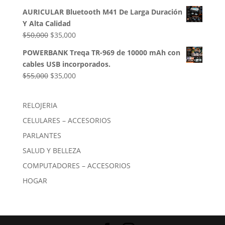
AURICULAR Bluetooth M41 De Larga Duración
Y Alta Calidad
El
El
$
50,000
$
35,000
precio
precio
POWERBANK Treqa TR-969 de 10000 mAh con
original
actual
cables USB incorporados.
era:
es:
El
El
$
55,000
$
35,000
$50,000.
$35,000.
precio
precio
original
actual
RELOJERIA
era:
es:
CELULARES – ACCESORIOS
$55,000.
$35,000.
PARLANTES
SALUD Y BELLEZA
COMPUTADORES – ACCESORIOS
HOGAR