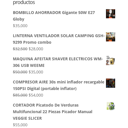
productos
BOMBILLO AHORRADOR Gigante 50W E27
Globy
$
35,000
LINTERNA VENTILADOR SOLAR CAMPING GSH-
9299 Promo combo
El
El
$
32,500
$
28,000
precio
precio
MAQUINA AFEITAR SHAVER ELECTRICOS WM-
original
actual
306 USB WEEME
era:
es:
El
El
$
50,000
$
35,000
$32,500.
$28,000.
precio
precio
COMPRESOR AIRE 30s mini inflador recargable
original
actual
150PSI Digital (portable inflator)
era:
es:
El
El
$
85,000
$
54,000
$50,000.
$35,000.
precio
precio
CORTADOR Picatodo De Verduras
original
actual
Multifuncional 22 Piezas Picador Manual
era:
es:
VEGGIE SLICER
$85,000.
$54,000.
$
55,000