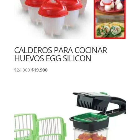
CALDEROS PARA COCINAR
HUEVOS EGG SILICON
El
El
$
24,900
$
19,900
precio
precio
original
actual
era:
es:
$24,900.
$19,900.