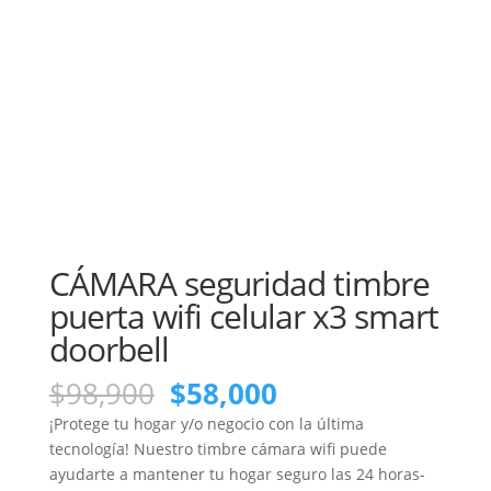
CÁMARA seguridad timbre
puerta wifi celular x3 smart
doorbell
El
El
$
98,900
$
58,000
precio
precio
¡Protege tu hogar y/o negocio con la última
original
actual
tecnología! Nuestro timbre cámara wifi puede
era:
es:
ayudarte a mantener tu hogar seguro las 24 horas-