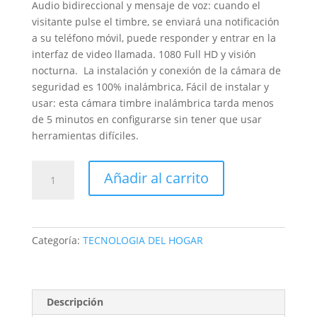
$98,900.
$58,000.
Audio bidireccional y mensaje de voz: cuando el
visitante pulse el timbre, se enviará una notificación
a su teléfono móvil, puede responder y entrar en la
interfaz de video llamada. 1080 Full HD y visión
nocturna. La instalación y conexión de la cámara de
seguridad es 100% inalámbrica, Fácil de instalar y
usar: esta cámara timbre inalámbrica tarda menos
de 5 minutos en configurarse sin tener que usar
herramientas difíciles.
CÁMARA
Añadir al carrito
seguridad
timbre
puerta
wifi
Categoría:
TECNOLOGIA DEL HOGAR
celular
x3
smart
doorbell
Descripción
cantidad