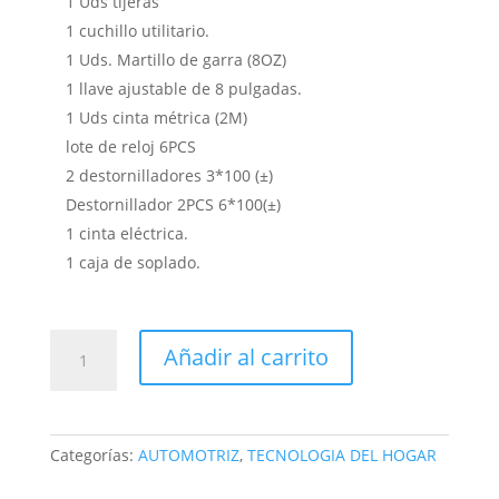
1 Uds tijeras
1 cuchillo utilitario.
1 Uds. Martillo de garra (8OZ)
1 llave ajustable de 8 pulgadas.
1 Uds cinta métrica (2M)
lote de reloj 6PCS
2 destornilladores 3*100 (±)
Destornillador 2PCS 6*100(±)
1 cinta eléctrica.
1 caja de soplado.
CAJA
Añadir al carrito
HERRAMIENTA
MINI
27
En
Categorías:
AUTOMOTRIZ
,
TECNOLOGIA DEL HOGAR
1
tools