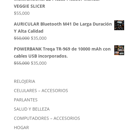
era:
es:
VEGGIE SLICER
$85,000.
$54,000.
$
55,000
AURICULAR Bluetooth M41 De Larga Duración
Y Alta Calidad
El
El
$
50,000
$
35,000
precio
precio
POWERBANK Treqa TR-969 de 10000 mAh con
original
actual
cables USB incorporados.
era:
es:
El
El
$
55,000
$
35,000
$50,000.
$35,000.
precio
precio
original
actual
RELOJERIA
era:
es:
CELULARES – ACCESORIOS
$55,000.
$35,000.
PARLANTES
SALUD Y BELLEZA
COMPUTADORES – ACCESORIOS
HOGAR