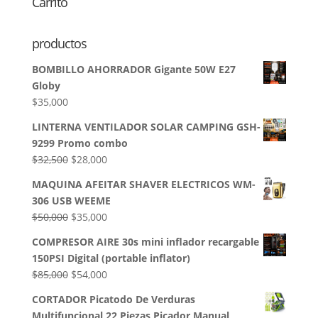
Carrito
productos
BOMBILLO AHORRADOR Gigante 50W E27
Globy
$
35,000
LINTERNA VENTILADOR SOLAR CAMPING GSH-
9299 Promo combo
El
El
$
32,500
$
28,000
precio
precio
MAQUINA AFEITAR SHAVER ELECTRICOS WM-
original
actual
306 USB WEEME
era:
es:
El
El
$
50,000
$
35,000
$32,500.
$28,000.
precio
precio
COMPRESOR AIRE 30s mini inflador recargable
original
actual
150PSI Digital (portable inflator)
era:
es:
El
El
$
85,000
$
54,000
$50,000.
$35,000.
precio
precio
CORTADOR Picatodo De Verduras
original
actual
Multifuncional 22 Piezas Picador Manual