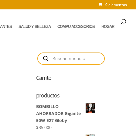
0 elementos
LANTES
SALUD Y BELLEZA
COMPU-ACCESORIOS
HOGAR
Búsqueda
de
productos
Carrito
productos
BOMBILLO
AHORRADOR Gigante
50W E27 Globy
$
35,000