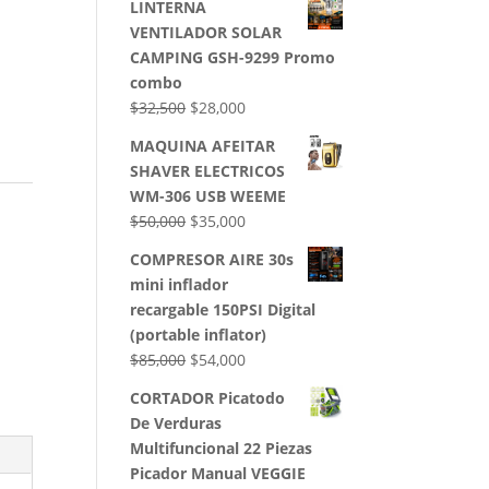
LINTERNA
VENTILADOR SOLAR
CAMPING GSH-9299 Promo
combo
El
El
$
32,500
$
28,000
precio
precio
MAQUINA AFEITAR
original
actual
SHAVER ELECTRICOS
era:
es:
WM-306 USB WEEME
$32,500.
$28,000.
El
El
$
50,000
$
35,000
precio
precio
COMPRESOR AIRE 30s
original
actual
mini inflador
era:
es:
recargable 150PSI Digital
$50,000.
$35,000.
(portable inflator)
El
El
$
85,000
$
54,000
precio
precio
CORTADOR Picatodo
original
actual
De Verduras
era:
es:
Multifuncional 22 Piezas
$85,000.
$54,000.
Picador Manual VEGGIE