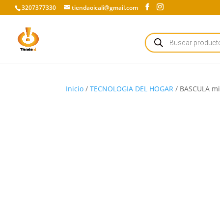
3207377330
tiendaoicali@gmail.com
Búsqueda
de
productos
Inicio
/
TECNOLOGIA DEL HOGAR
/ BASCULA mi