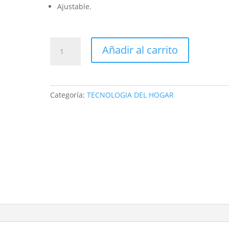
Ajustable.
BASCULA
Añadir al carrito
mini
Gramera
cocina
1000gr
Categoría:
TECNOLOGIA DEL HOGAR
KCA-
001
analogo
resorte
cantidad