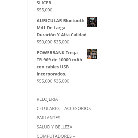
SLICER
$
55,000
AURICULAR Bluetooth
M41 De Larga
Duración Y Alta Calidad
El
El
$
50,000
$
35,000
precio
precio
POWERBANK Treqa
original
actual
TR-969 de 10000 mAh
era:
es:
con cables USB
$50,000.
$35,000.
incorporados.
El
El
$
55,000
$
35,000
precio
precio
original
actual
RELOJERIA
era:
es:
CELULARES – ACCESORIOS
$55,000.
$35,000.
PARLANTES
SALUD Y BELLEZA
COMPUTADORES –