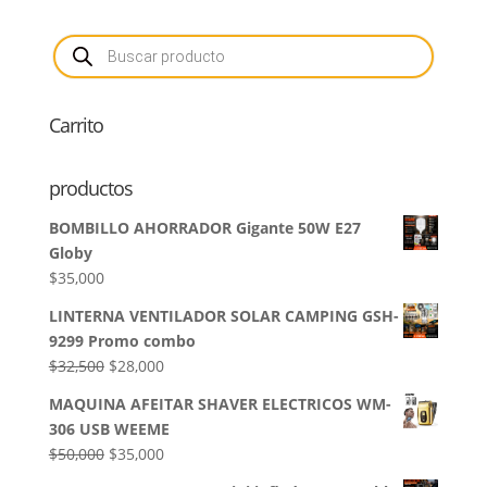
original
actual
era:
es:
Búsqueda
de
$22,500.
$15,000.
productos
Carrito
productos
BOMBILLO AHORRADOR Gigante 50W E27
Globy
$
35,000
LINTERNA VENTILADOR SOLAR CAMPING GSH-
9299 Promo combo
El
El
$
32,500
$
28,000
precio
precio
MAQUINA AFEITAR SHAVER ELECTRICOS WM-
original
actual
306 USB WEEME
era:
es:
El
El
$
50,000
$
35,000
$32,500.
$28,000.
precio
precio