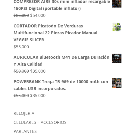
COMPRESOR AIRE 30s mini inflador recargable
original
actual
150PSI Digital (portable inflator)
era:
es:
El
El
$
85,000
$
54,000
$50,000.
$35,000.
precio
precio
CORTADOR Picatodo De Verduras
original
actual
Multifuncional 22 Piezas Picador Manual
era:
es:
VEGGIE SLICER
$85,000.
$54,000.
$
55,000
AURICULAR Bluetooth M41 De Larga Duración
Y Alta Calidad
El
El
$
50,000
$
35,000
precio
precio
POWERBANK Treqa TR-969 de 10000 mAh con
original
actual
cables USB incorporados.
era:
es:
El
El
$
55,000
$
35,000
$50,000.
$35,000.
precio
precio
original
actual
RELOJERIA
era:
es:
CELULARES – ACCESORIOS
$55,000.
$35,000.
PARLANTES