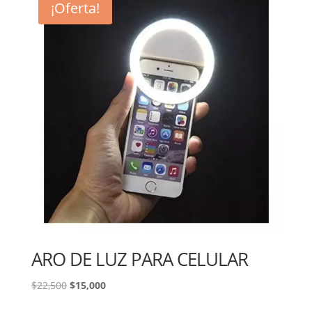
¡Oferta!
ARO DE LUZ PARA CELULAR
El
El
$
22,500
$
15,000
precio
precio