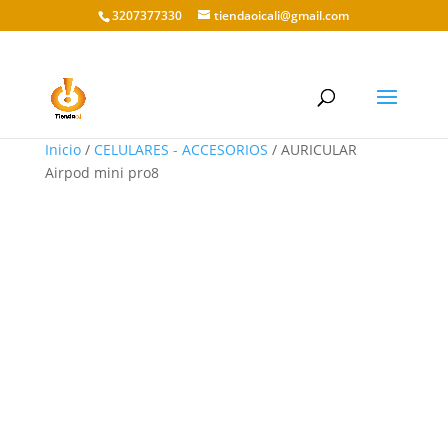
3207377330
tiendaoicali@gmail.com
Inicio
/
CELULARES - ACCESORIOS
/ AURICULAR
Airpod mini pro8