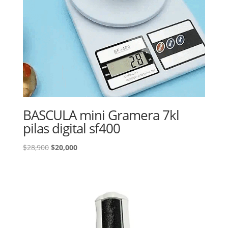
BASCULA mini Gramera 7kl
pilas digital sf400
El
El
$
28,900
$
20,000
precio
precio
original
actual
era:
es:
$28,900.
$20,000.