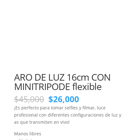
ARO DE LUZ 16cm CON
MINITRIPODE flexible
El
El
$
45,000
$
26,000
precio
precio
¡Es perfecto para tomar selfies y filmar, luce
original
actual
profesional con diferentes configuraciones de luz y
era:
es:
as que transmiten en vivo!
$45,000.
$26,000.
Manos libres