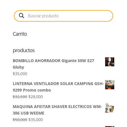
Búsqueda
de
productos
Carrito
productos
BOMBILLO AHORRADOR Gigante 50W E27
Globy
$
35,000
LINTERNA VENTILADOR SOLAR CAMPING GSH-
9299 Promo combo
El
El
$
32,500
$
28,000
precio
precio
MAQUINA AFEITAR SHAVER ELECTRICOS WM-
original
actual
306 USB WEEME
era:
es:
El
El
$
50,000
$
35,000
$32,500.
$28,000.
precio
precio