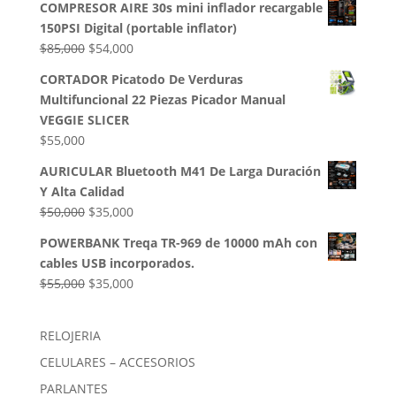
COMPRESOR AIRE 30s mini inflador recargable
original
actual
150PSI Digital (portable inflator)
era:
es:
El
El
$
85,000
$
54,000
$50,000.
$35,000.
precio
precio
CORTADOR Picatodo De Verduras
original
actual
Multifuncional 22 Piezas Picador Manual
era:
es:
VEGGIE SLICER
$85,000.
$54,000.
$
55,000
AURICULAR Bluetooth M41 De Larga Duración
Y Alta Calidad
El
El
$
50,000
$
35,000
precio
precio
POWERBANK Treqa TR-969 de 10000 mAh con
original
actual
cables USB incorporados.
era:
es:
El
El
$
55,000
$
35,000
$50,000.
$35,000.
precio
precio
original
actual
RELOJERIA
era:
es:
CELULARES – ACCESORIOS
$55,000.
$35,000.
PARLANTES