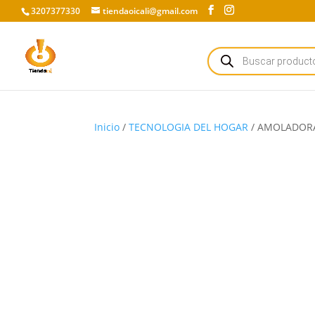
3207377330
tiendaoicali@gmail.com
Búsqueda
de
productos
Inicio
/
TECNOLOGIA DEL HOGAR
/ AMOLADORA 