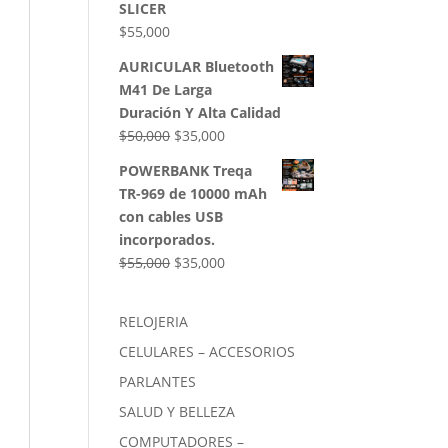
SLICER
$
55,000
AURICULAR Bluetooth
M41 De Larga
Duración Y Alta Calidad
El
El
$
50,000
$
35,000
precio
precio
POWERBANK Treqa
original
actual
TR-969 de 10000 mAh
era:
es:
con cables USB
$50,000.
$35,000.
incorporados.
El
El
$
55,000
$
35,000
precio
precio
original
actual
RELOJERIA
era:
es:
CELULARES – ACCESORIOS
$55,000.
$35,000.
PARLANTES
SALUD Y BELLEZA
COMPUTADORES –