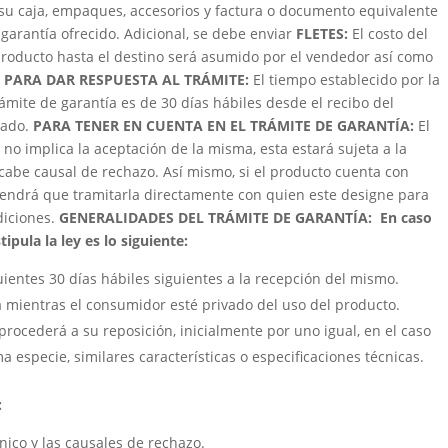
su caja, empaques, accesorios y factura o documento equivalente
garantía ofrecido. Adicional, se debe enviar
FLETES:
El costo del
roducto hasta el destino será asumido por el vendedor así como
 PARA DAR RESPUESTA AL TRÁMITE:
El tiempo establecido por la
trámite de garantía es de 30 días hábiles desde el recibo del
zado.
PARA TENER EN CUENTA EN EL TRÁMITE DE GARANTÍA:
El
 no implica la aceptación de la misma, esta estará sujeta a la
cabe causal de rechazo. Así mismo, si el producto cuenta con
e tendrá que tramitarla directamente con quien este designe para
ndiciones.
GENERALIDADES DEL TRÁMITE DE GARANTÍA:
En caso
ipula la ley es lo siguiente:
uientes 30 días hábiles siguientes a la recepción del mismo.
á mientras el consumidor esté privado del uso del producto.
procederá a su reposición, inicialmente por uno igual, en el caso
a especie, similares características o especificaciones técnicas.
:
cnico y las causales de rechazo.