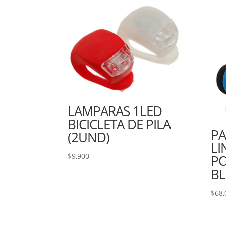
LAMPARAS 1LED
BICICLETA DE PILA
PA
(2UND)
LI
$
9,900
P
B
$
68,