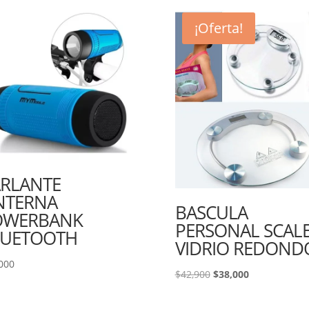
¡Oferta!
RLANTE
NTERNA
BASCULA
OWERBANK
PERSONAL SCAL
LUETOOTH
VIDRIO REDOND
000
El
El
$
42,900
$
38,000
precio
precio
original
actual