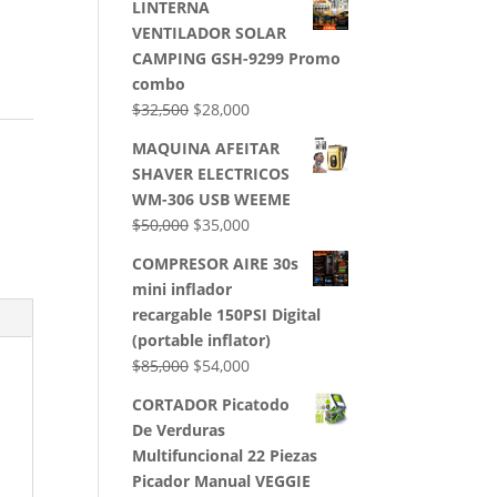
LINTERNA
VENTILADOR SOLAR
CAMPING GSH-9299 Promo
combo
El
El
$
32,500
$
28,000
precio
precio
MAQUINA AFEITAR
original
actual
SHAVER ELECTRICOS
era:
es:
WM-306 USB WEEME
$32,500.
$28,000.
El
El
$
50,000
$
35,000
precio
precio
COMPRESOR AIRE 30s
original
actual
mini inflador
era:
es:
recargable 150PSI Digital
$50,000.
$35,000.
(portable inflator)
El
El
$
85,000
$
54,000
precio
precio
CORTADOR Picatodo
original
actual
De Verduras
era:
es:
Multifuncional 22 Piezas
$85,000.
$54,000.
Picador Manual VEGGIE