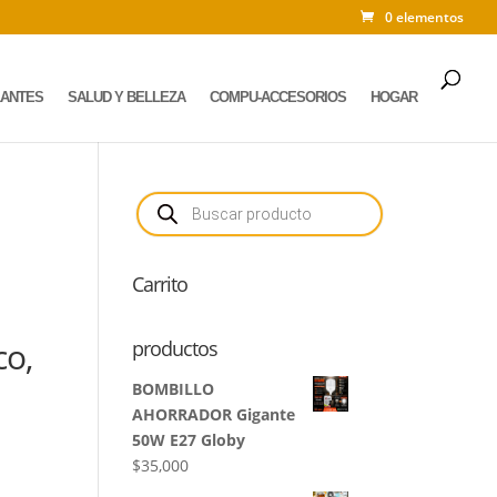
0 elementos
LANTES
SALUD Y BELLEZA
COMPU-ACCESORIOS
HOGAR
Búsqueda
de
productos
Carrito
co,
productos
BOMBILLO
AHORRADOR Gigante
50W E27 Globy
$
35,000