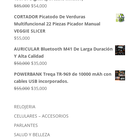
era:
es:
El
El
$
85,000
$
54,000
$50,000.
$35,000.
precio
precio
CORTADOR Picatodo De Verduras
original
actual
Multifuncional 22 Piezas Picador Manual
era:
es:
VEGGIE SLICER
$85,000.
$54,000.
$
55,000
AURICULAR Bluetooth M41 De Larga Duración
Y Alta Calidad
El
El
$
50,000
$
35,000
precio
precio
POWERBANK Treqa TR-969 de 10000 mAh con
original
actual
cables USB incorporados.
era:
es:
El
El
$
55,000
$
35,000
$50,000.
$35,000.
precio
precio
original
actual
RELOJERIA
era:
es:
CELULARES – ACCESORIOS
$55,000.
$35,000.
PARLANTES
SALUD Y BELLEZA