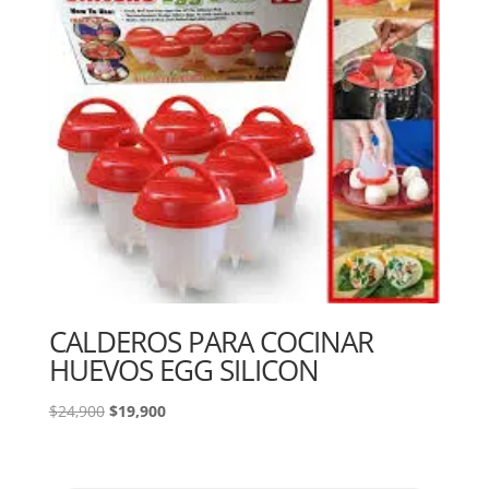
CALDEROS PARA COCINAR
HUEVOS EGG SILICON
El
El
$
24,900
$
19,900
precio
precio
original
actual
era:
es: