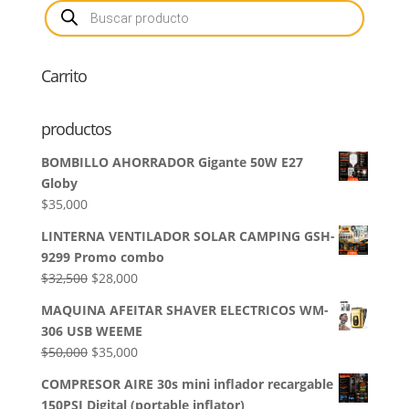
Búsqueda
de
$24,900.
$19,900.
productos
Carrito
productos
BOMBILLO AHORRADOR Gigante 50W E27
Globy
$
35,000
LINTERNA VENTILADOR SOLAR CAMPING GSH-
9299 Promo combo
El
El
$
32,500
$
28,000
precio
precio
MAQUINA AFEITAR SHAVER ELECTRICOS WM-
original
actual
306 USB WEEME
era:
es:
El
El
$
50,000
$
35,000
$32,500.
$28,000.
precio
precio
COMPRESOR AIRE 30s mini inflador recargable
original
actual
150PSI Digital (portable inflator)