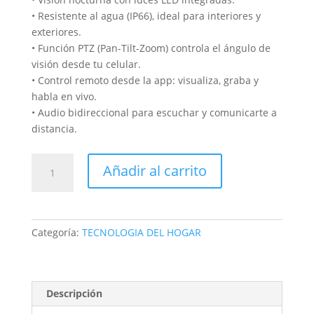
• Resistente al agua (IP66), ideal para interiores y
exteriores.
• Función PTZ (Pan-Tilt-Zoom) controla el ángulo de
visión desde tu celular.
• Control remoto desde la app: visualiza, graba y
habla en vivo.
• Audio bidireccional para escuchar y comunicarte a
distancia.
💥
Añadir al carrito
CÁMARA
TRIPLE
WIFI
CT
Categoría:
TECNOLOGIA DEL HOGAR
881
3
💥
¡Tres
Descripción
ojos