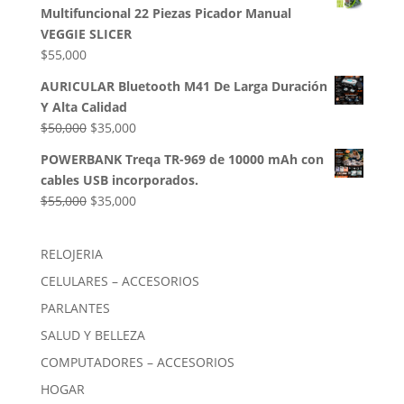
original
actual
Multifuncional 22 Piezas Picador Manual
era:
es:
VEGGIE SLICER
$85,000.
$54,000.
$
55,000
AURICULAR Bluetooth M41 De Larga Duración
Y Alta Calidad
El
El
$
50,000
$
35,000
precio
precio
POWERBANK Treqa TR-969 de 10000 mAh con
original
actual
cables USB incorporados.
era:
es:
El
El
$
55,000
$
35,000
$50,000.
$35,000.
precio
precio
original
actual
RELOJERIA
era:
es:
CELULARES – ACCESORIOS
$55,000.
$35,000.
PARLANTES
SALUD Y BELLEZA
COMPUTADORES – ACCESORIOS
HOGAR