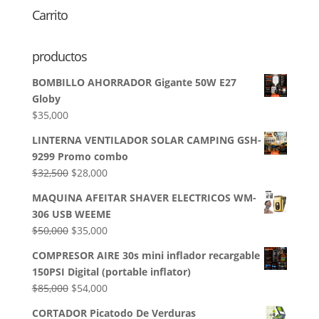
Carrito
productos
BOMBILLO AHORRADOR Gigante 50W E27
Globy
$
35,000
LINTERNA VENTILADOR SOLAR CAMPING GSH-
9299 Promo combo
El
El
$
32,500
$
28,000
precio
precio
MAQUINA AFEITAR SHAVER ELECTRICOS WM-
original
actual
306 USB WEEME
era:
es:
El
El
$
50,000
$
35,000
$32,500.
$28,000.
precio
precio
COMPRESOR AIRE 30s mini inflador recargable
original
actual
150PSI Digital (portable inflator)
era:
es:
El
El
$
85,000
$
54,000
$50,000.
$35,000.
precio
precio
CORTADOR Picatodo De Verduras